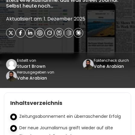
stets eine Ausnahme: das Wall Street Journal.
Selbst heute noch…
Aktualisiert am: 1. Dezember 2025
Erstellt von
Faktencheck durch
Stuart Brown
Vahe Arabian
Herausgegeben von
Vahe Arabian
Inhaltsverzeichnis
Zeitungsabonnement ein überraschender Erfolg
Der neue Journalismus greift wieder auf alte