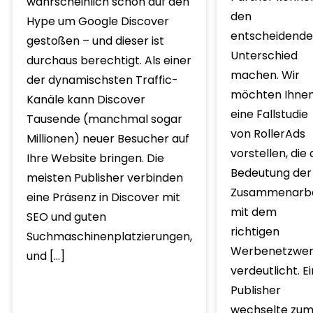
wahrscheinlich schon auf den
den
Hype um Google Discover
entscheidend
gestoßen – und dieser ist
Unterschied
durchaus berechtigt. Als einer
machen. Wir
der dynamischsten Traffic-
möchten Ihne
Kanäle kann Discover
eine Fallstudie
Tausende (manchmal sogar
von RollerAds
Millionen) neuer Besucher auf
vorstellen, die 
Ihre Website bringen. Die
Bedeutung der
meisten Publisher verbinden
Zusammenarbe
eine Präsenz in Discover mit
mit dem
SEO und guten
richtigen
Suchmaschinenplatzierungen,
Werbenetzwer
und […]
verdeutlicht. Ei
Publisher
wechselte zu