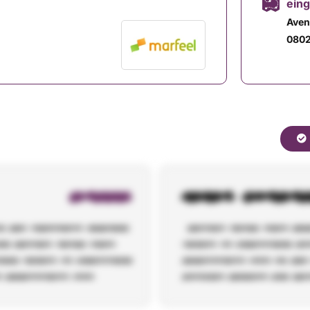
ein
Aven
0802