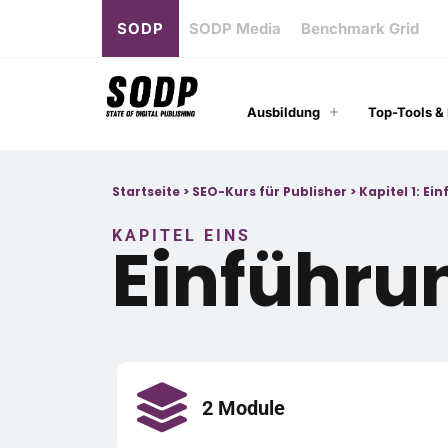
SODP
SODP Media
Benchmark Grid
Ausbildung
Top-Tools &
Startseite
>
SEO-Kurs für Publisher
>
Kapitel 1: Ei
KAPITEL EINS
Einführu
2 Module