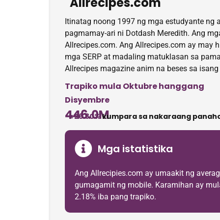
Allrecipes.com
Itinatag noong 1997 ng mga estudyante ng a
pagmamay-ari ni Dotdash Meredith. Ang mg
Allrecipes.com. Ang Allrecipes.com ay may 
mga SERP at madaling matuklasan sa pamamag
Allrecipes magazine anim na beses sa isang
Trapiko mula Oktubre hanggang
Disyembre
446.0M
+26.80%
kumpara sa nakaraang panaho
Mga istatistika
Ang Allrecipies.com ay umaakit ng avera
gumagamit ng mobile. Karamihan ay mula s
2.18% iba pang trapiko.