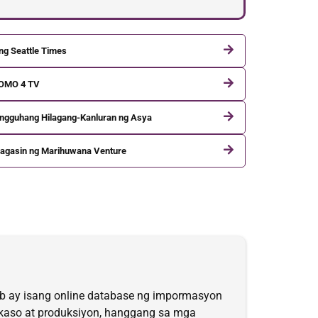
ng Seattle Times
OMO 4 TV
ingguhang Hilagang-Kanluran ng Asya
agasin ng Marihuwana Venture
b ay isang online database ng impormasyon
sa kaso at produksiyon, hanggang sa mga