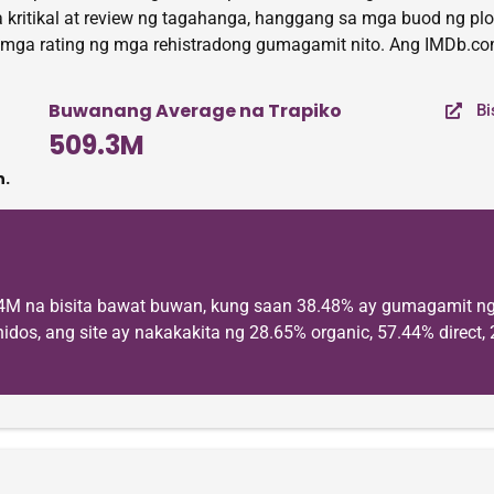
ritikal at review ng tagahanga, hanggang sa mga buod ng plot.
 mga rating ng mga rehistradong gumagamit nito. Ang IMDb.com
Buwanang Average na Trapiko
Bi
509.3M
.
4M na bisita bawat buwan, kung saan 38.48% ay gumagamit n
dos, ang site ay nakakakita ng 28.65% organic, 57.44% direct, 