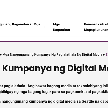
gunang Kagamitan at Mga
Mga
Pananaliksik a
Kagamitan
Mapagkukuna
▸
Mga Nangungunang Kumpanya Ng Paglalathala Ng Digital Media
▸
S
g
Kumpanya ng Digital M
 at paglalathala. Ang bawat bagong media at teknolohiyang in
gbibigay ng mga bagong lugar para sa pagkonekta at pagkaki
a nangungunang kumpanya ng digital media sa Seattle na dap