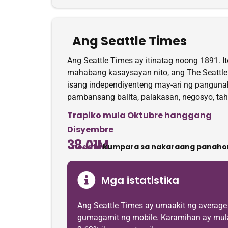
Ang Seattle Times
Ang Seattle Times ay itinatag noong 1891. I
mahabang kasaysayan nito, ang The Seattle 
isang independiyenteng may-ari ng pangunah
pambansang balita, palakasan, negosyo, ta
Trapiko mula Oktubre hanggang
Disyembre
38.01M
nodata
kumpara sa nakaraang panaho
Mga istatistika
Ang Seattle Times ay umaakit ng averag
gumagamit ng mobile. Karamihan ay mula s