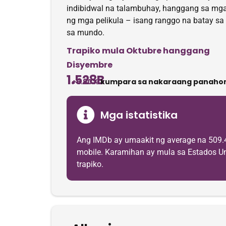
indibidwal na talambuhay, hanggang sa mga k
ng mga pelikula – isang ranggo na batay sa
sa mundo.
Trapiko mula Oktubre hanggang
Disyembre
1.528B
+5.90%
kumpara sa nakaraang panahon
Mga istatistika
Ang IMDb ay umaakit ng average na 509.
mobile. Karamihan ay mula sa Estados Uni
trapiko.