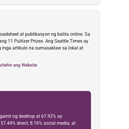
adsheet at publikasyon ng balita online. Sa
g 11 Pulitzer Prizes. Ang Seattle Times ay
g mga artikulo na sumasaklaw sa lokal at
sitahin ang Website
gamit ng desktop at 67.92% ay
7.44% direct, 8.16% social media, at