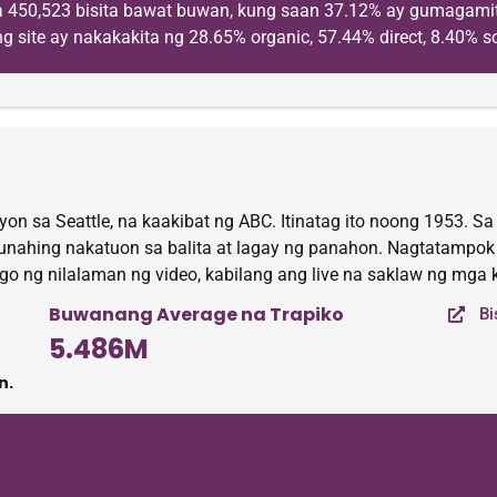
a 450,523 bisita bawat buwan, kung saan 37.12% ay gumagamit
site ay nakakakita ng 28.65% organic, 57.44% direct, 8.40% soc
yon sa Seattle, na kaakibat ng ABC. Itinatag ito noong 1953. 
nahing nakatuon sa balita at lagay ng panahon. Nagtatampok di
go ng nilalaman ng video, kabilang ang live na saklaw ng mga
Buwanang Average na Trapiko
Bi
5.486M
n.