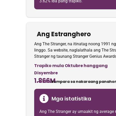
3.62% iba pang trapiko.
Ang Estranghero
Ang The Stranger, na itinatag noong 1991 n
linggo. Sa website, naglalathala ang The Str
Stranger ng taunang Stranger Genius Awards
Trapiko mula Oktubre hanggang
Disyembre
1.866M
-6.50%
kumpara sa nakaraang panahon
Mga istatistika
Ang The Stranger ay umaakit ng average 