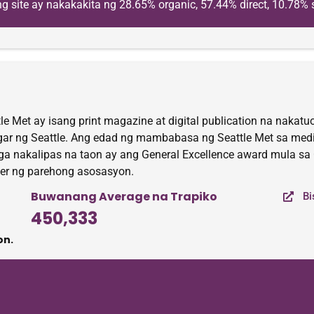
 site ay nakakakita ng 28.65% organic, 57.44% direct, 10.78% s
et ay isang print magazine at digital publication na nakatuon sa
lugar ng Seattle. Ang edad ng mambabasa ng Seattle Met sa media
ga nakalipas na taon ay ang General Excellence award mula sa 
er ng parehong asosasyon.
Buwanang Average na Trapiko
Bi
450,333
on.