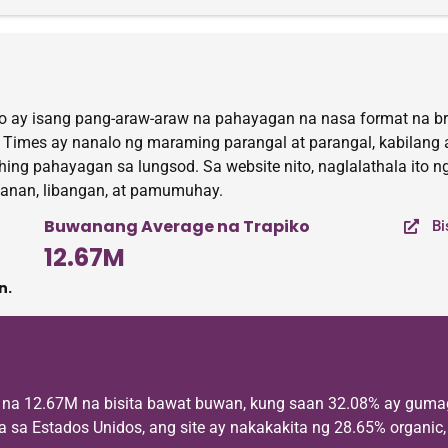
to ay isang pang-araw-araw na pahayagan na nasa format na bro
Times ay nanalo ng maraming parangal at parangal, kabilang an
ing pahayagan sa lungsod. Sa website nito, naglalathala ito n
hanan, libangan, at pamumuhay.
Buwanang Average na Trapiko
Bi
12.67M
n.
e na 12.67M na bisita bawat buwan, kung saan 32.08% ay guma
a Estados Unidos, ang site ay nakakakita ng 28.65% organic, 5