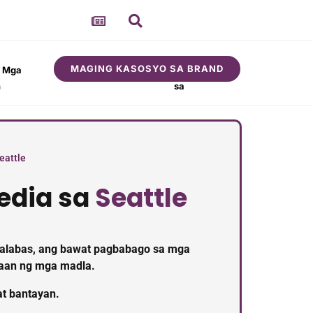
MAGING KASOSYO SA BRAND
t Mga
Tungkol
Komunidad
n
sa
eattle
edia sa
Seattle
ilalabas, ang bawat pagbabago sa mga
taan ng mga madla.
at bantayan.