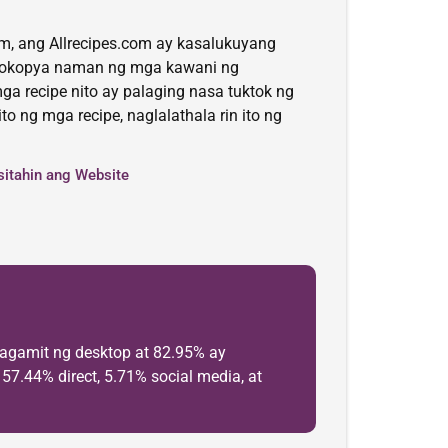
om, ang Allrecipes.com ay kasalukuyang
inokopya naman ng mga kawani ng
a recipe nito ay palaging nasa tuktok ng
ng mga recipe, naglalathala rin ito ng
sitahin ang Website
agamit ng desktop at 82.95% ay
7.44% direct, 5.71% social media, at