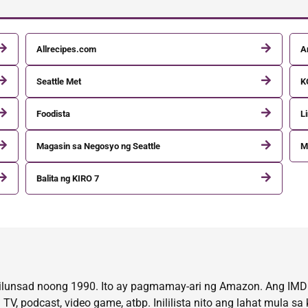
Allrecipes.com
A
Seattle Met
K
Foodista
L
Magasin sa Negosyo ng Seattle
M
Balita ng KIRO 7
nilunsad noong 1990. Ito ay pagmamay-ari ng Amazon. Ang IMD
TV, podcast, video game, atbp. Inililista nito ang lahat mula 