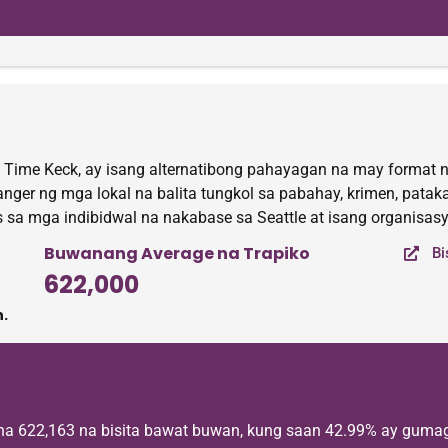
g Time Keck, ay isang alternatibong pahayagan na may format 
anger ng mga lokal na balita tungkol sa pabahay, krimen, patak
 sa mga indibidwal na nakabase sa Seattle at isang organisasy
Buwanang Average na Trapiko
Bi
622,000
.
na 622,163 na bisita bawat buwan, kung saan 42.99% ay gumag