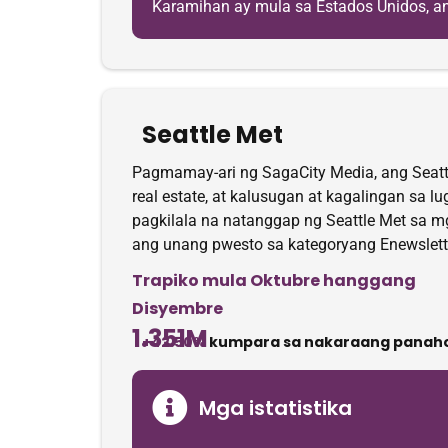
Karamihan ay mula sa Estados Unidos, ang
Seattle Met
Pagmamay-ari ng SagaCity Media, ang Seattle M
real estate, at kalusugan at kagalingan sa 
pagkilala na natanggap ng Seattle Met sa m
ang unang pwesto sa kategoryang Enewslett
Trapiko mula Oktubre hanggang
Disyembre
1.351M
+42.50%
kumpara sa nakaraang panah
Mga istatistika