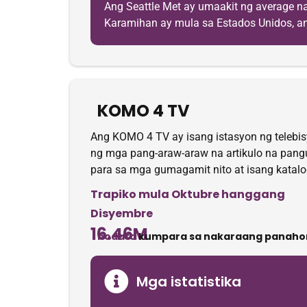
Ang Seattle Met ay umaakit ng average n
Karamihan ay mula sa Estados Unidos, ang 
KOMO 4 TV
Ang KOMO 4 TV ay isang istasyon ng telebis
ng mga pang-araw-araw na artikulo na pangu
para sa mga gumagamit nito at isang katalo
Trapiko mula Oktubre hanggang
Disyembre
16.46M
nodata
kumpara sa nakaraang panaho
Mga istatistika