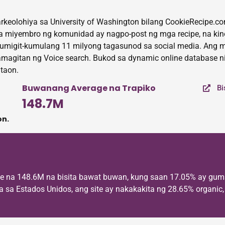
rkeolohiya sa University of Washington bilang CookieRecipe.c
a miyembro ng komunidad ay nagpo-post ng mga recipe, na k
humigit-kumulang 11 milyong tagasunod sa social media. Ang mg
itan ng Voice search. Bukod sa dynamic online database nito 
 taon.
Buwanang Average na Trapiko
Bi
148.7M
n.
ge na 148.6M na bisita bawat buwan, kung saan 17.05% ay gum
a Estados Unidos, ang site ay nakakakita ng 28.65% organic, 5