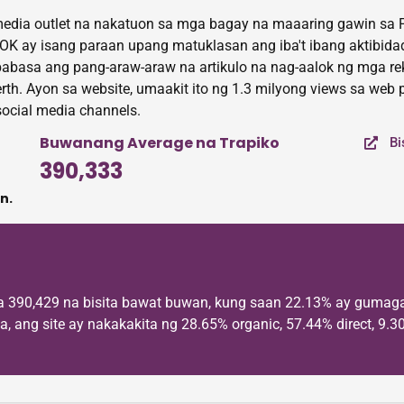
 media outlet na nakatuon sa mga bagay na maaaring gawin sa Pe
sOK ay isang paraan upang matuklasan ang iba't ibang aktibida
asa ang pang-araw-araw na artikulo na nag-aalok ng mga r
erth. Ayon sa website, umaakit ito ng 1.3 milyong views sa we
social media channels.
Buwanang Average na Trapiko
Bi
390,333
n.
 na 390,429 na bisita bawat buwan, kung saan 22.13% ay guma
, ang site ay nakakakita ng 28.65% organic, 57.44% direct, 9.3