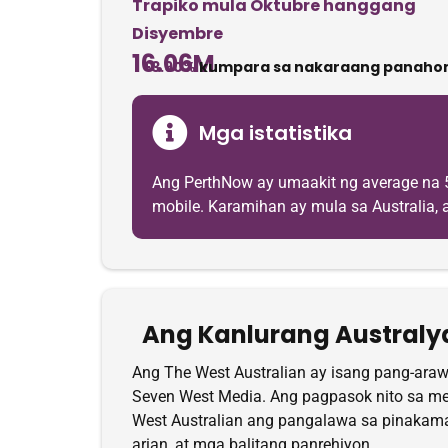
Trapiko mula Oktubre hanggang
Disyembre
16.06M
+3.90%
kumpara sa nakaraang panahon
Mga istatistika
Ang PerthNow ay umaakit ng average na 
mobile. Karamihan ay mula sa Australia, a
Ang Kanlurang Austral
Ang The West Australian ay isang pang-araw
Seven West Media. Ang pagpasok nito sa me
West Australian ang pangalawa sa pinakamat
arian, at mga balitang panrehiyon.