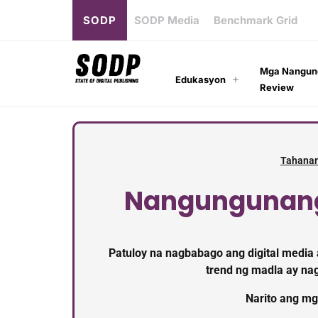
SODP
SODP Media
Benchmark Grid
Mga Nangun
Edukasyon
Review
Tahana
Nangungunan
Patuloy na nagbabago ang digital media
trend ng madla ay na
Narito ang mg