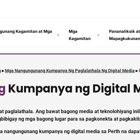
gunang Kagamitan at Mga
Mga
Pananaliksik a
Kagamitan
Mapagkukuna
n
▸
Mga Nangungunang Kumpanya Ng Paglalathala Ng Digital Media
▸
g
Kumpanya ng Digital 
 at paglalathala. Ang bawat bagong media at teknolohiyang in
gbibigay ng mga bagong lugar para sa pagkonekta at pagkaki
a nangungunang kumpanya ng digital media sa Perth na dapa