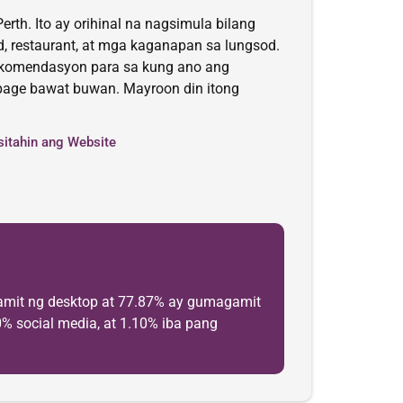
rth. Ito ay orihinal na nagsimula bilang
d, restaurant, at mga kaganapan sa lungsod.
ekomendasyon para sa kung ano ang
b page bawat buwan. Mayroon din itong
sitahin ang Website
gamit ng desktop at 77.87% ay gumagamit
0% social media, at 1.10% iba pang