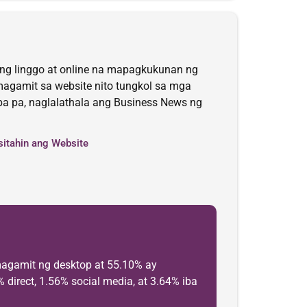
ang linggo at online na mapagkukunan ng
agamit sa website nito tungkol sa mga
iba pa, naglalathala ang Business News ng
sitahin ang Website
agamit ng desktop at 55.10% ay
direct, 1.56% social media, at 3.64% iba