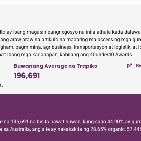
Ito ay isang magasin pangnegosyo na inilalathala kada dalaw
 pang-araw-araw na artikulo na maaaring ma-access ng mga gum
agham, pagmimina, agribusiness, transportasyon at logistik, at 
iba't ibang mga kaganapan, kabilang ang 40under40 Awards.
Buwanang Average na Trapiko
Bi
196,691
.
e na 196,691 na bisita bawat buwan, kung saan 44.90% ay gum
a Australia, ang site ay nakakakita ng 28.65% organic, 57.44% 