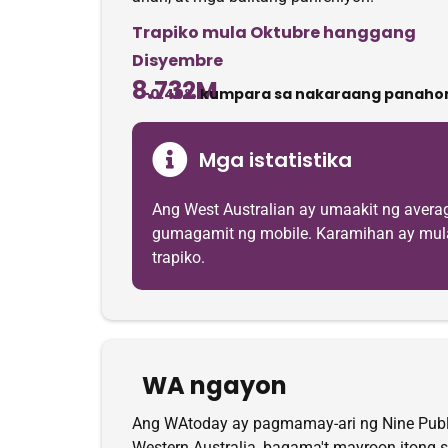
Trapiko mula Oktubre hanggang
Disyembre
8.732M
-0.40%
kumpara sa nakaraang panaho
Mga istatistika
Ang West Australian ay umaakit ng aver
gumagamit ng mobile. Karamihan ay mula s
trapiko.
WA ngayon
Ang WAtoday ay pagmamay-ari ng Nine Publis
Western Australia, bagama't mayroon itong