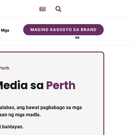
MAGING KASOSYO SA BRAND
t Mga
Tungkol
Komunidad
n
sa
Perth
Media sa
Perth
ilalabas, ang bawat pagbabago sa mga
taan ng mga madla.
t bantayan.