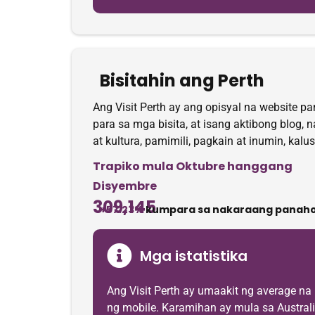
Bisitahin ang Perth
Ang Visit Perth ay ang opisyal na website p
para sa mga bisita, at isang aktibong blog
at kultura, pamimili, pagkain at inumin, kal
Trapiko mula Oktubre hanggang
Disyembre
309,145
+57.23%
kumpara sa nakaraang panaho
Mga istatistika
Ang Visit Perth ay umaakit ng average n
ng mobile. Karamihan ay mula sa Australia