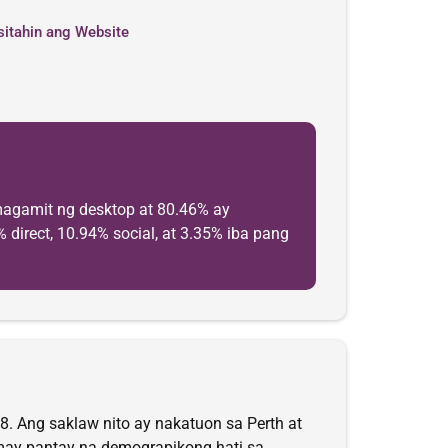
sitahin ang Website
magamit ng desktop at 80.46% ay
direct, 10.94% social, at 3.35% iba pang
. Ang saklaw nito ay nakatuon sa Perth at
may pantay na demograpikong hati sa