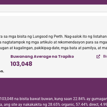
ara sa mga bisita ng Lungsod ng Perth. Nag-aalok ito ng lista
, na nagtatampok ng mga artikulo at rekomendasyon para sa mga
usugan at kagalingan, pakikipag-date, mga bata at pamilya, at m
Buwanang Average na Trapiko
Bi
103,048
n.
a 103,048 na bisita bawat buwan, kung saan 22.84% ay gumaga
, ang site ay nakakakita ng 28.65% organic, 57.44% direct, 4.9