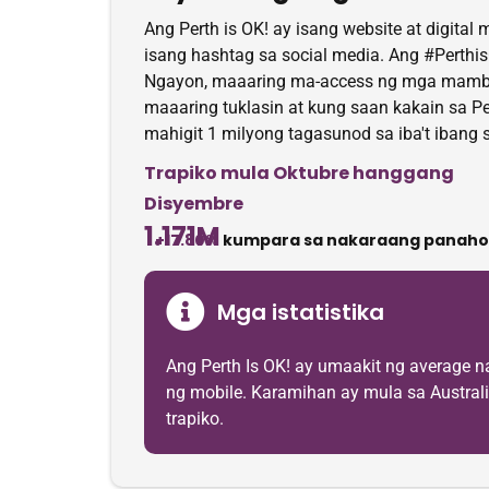
Ang Perth is OK! ay isang website at digital
isang hashtag sa social media. Ang #Perthi
Ngayon, maaaring ma-access ng mga mambab
maaaring tuklasin at kung saan kakain sa P
mahigit 1 milyong tagasunod sa iba't ibang 
Trapiko mula Oktubre hanggang
Disyembre
1.171M
+17.80%
kumpara sa nakaraang panaho
Mga istatistika
Ang Perth Is OK! ay umaakit ng average
ng mobile. Karamihan ay mula sa Australia
trapiko.