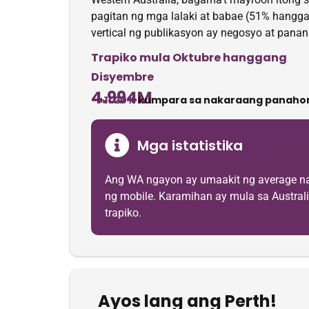
pagitan ng mga lalaki at babae (51% hang
vertical ng publikasyon ay negosyo at panana
Trapiko mula Oktubre hanggang
Disyembre
4.994M
+11.20%
kumpara sa nakaraang panaho
Mga istatistika
Ang WA ngayon ay umaakit ng average n
ng mobile. Karamihan ay mula sa Australia
trapiko.
Ayos lang ang Perth!