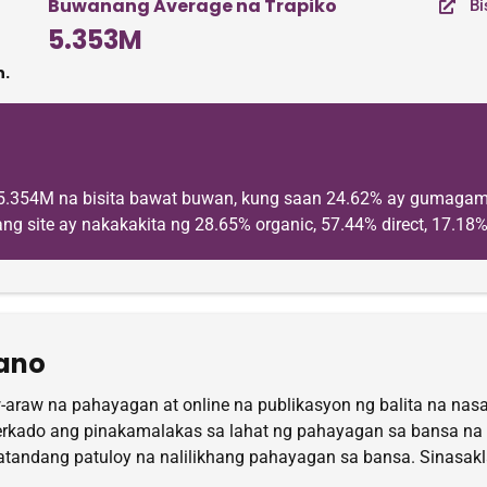
Buwanang Average na Trapiko
Bi
5.353M
.
5.354M na bisita bawat buwan, kung saan 24.62% ay gumagam
ng site ay nakakakita ng 28.65% organic, 57.44% direct, 17.18% 
yano
-araw na pahayagan at online na publikasyon ng balita na nasa
rkado ang pinakamalakas sa lahat ng pahayagan sa bansa na 
andang patuloy na nalilikhang pahayagan sa bansa. Sinasaklaw 