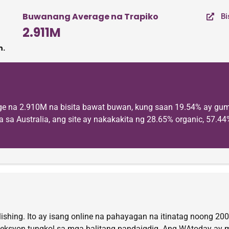
Buwanang Average na Trapiko
Bi
2.911M
n.
age na 2.910M na bisita bawat buwan, kung saan 19.54% ay gu
a Australia, ang site ay nakakakita ng 28.65% organic, 57.44% 
hing. Ito ay isang online na pahayagan na itinatag noong 2008
 seksyon tungkol sa mga balitang pandaigdig. Ang WAtoday ay 