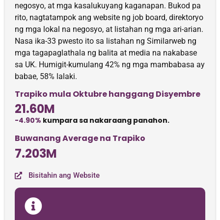
negosyo, at mga kasalukuyang kaganapan. Bukod pa
rito, nagtatampok ang website ng job board, direktoryo
ng mga lokal na negosyo, at listahan ng mga ari-arian.
Nasa ika-33 pwesto ito sa listahan ng Similarweb ng
mga tagapaglathala ng balita at media na nakabase
sa UK. Humigit-kumulang 42% ng mga mambabasa ay
babae, 58% lalaki.
Trapiko mula Oktubre hanggang Disyembre
21.60M
-4.90%
kumpara sa nakaraang panahon.
Buwanang Average na Trapiko
7.203M
Bisitahin ang Website