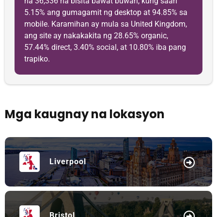
na 36,336 na bisita bawat buwan, kung saan
5.15% ang gumagamit ng desktop at 94.85% sa
mobile. Karamihan ay mula sa United Kingdom,
ang site ay nakakakita ng 28.65% organic,
57.44% direct, 3.40% social, at 10.80% iba pang
trapiko.
Mga kaugnay na lokasyon
Liverpool
Bristol