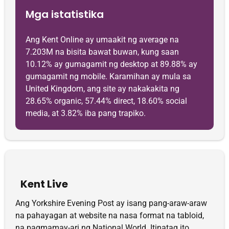
Mga istatistika
Ang Kent Online ay umaakit ng average na
7.203M na bisita bawat buwan, kung saan
10.12% ay gumagamit ng desktop at 89.88% ay
gumagamit ng mobile. Karamihan ay mula sa
United Kingdom, ang site ay nakakakita ng
28.65% organic, 57.44% direct, 18.60% social
media, at 3.82% iba pang trapiko.
Kent Live
Ang Yorkshire Evening Post ay isang pang-araw-araw
na pahayagan at website na nasa format na tabloid,
na pagmamay-ari ng National World. Itinatag ito