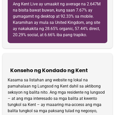
Ang Kent Live ay umaakit ng average na 2.647M
na bisita bawat buwan, kung saan 7.67% ay
gumagamit ng desktop at 92.33% sa mobile.
Karamihan ay mula sa United Kingdom, ang site
ay nakakakita ng 28.65% organic, 57.44% direct,
20.29% social, at 6.66% iba pang trapiko.
Konseho ng Kondado ng Kent
Kasama sa listahan ang website ng lokal na
pamahalaan ng Lungsod ng Kent dahil sa aktibong
seksyon ng balita nito. Ang mga residente ng lungsod
– at ang mga interesado sa mga balita at kwento
tungkol sa Kent – ​​ay maaaring ma-access ang mga
balita tungkol sa mga paksang tulad ng negosyo,