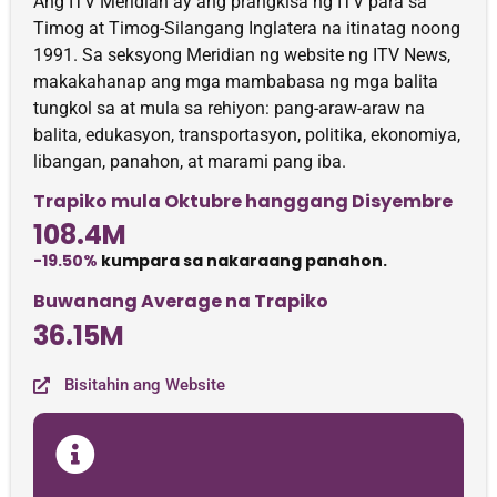
Ang ITV Meridian ay ang prangkisa ng ITV para sa
Timog at Timog-Silangang Inglatera na itinatag noong
1991. Sa seksyong Meridian ng website ng ITV News,
makakahanap ang mga mambabasa ng mga balita
tungkol sa at mula sa rehiyon: pang-araw-araw na
balita, edukasyon, transportasyon, politika, ekonomiya,
libangan, panahon, at marami pang iba.
Trapiko mula Oktubre hanggang Disyembre
108.4M
-19.50%
kumpara sa nakaraang panahon.
Buwanang Average na Trapiko
36.15M
Bisitahin ang Website