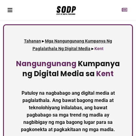
Tahanan
▸
Mga Nangungunang Kumpanya Ng
Paglalathala Ng Digital Media
▸
Kent
Nangungunang
Kumpanya
ng Digital Media sa
Kent
Patuloy na nagbabago ang digital media at
paglalathala. Ang bawat bagong media at
teknolohiyang inilalabas, ang bawat
pagbabago sa mga trend ng madla ay
nagbibigay ng mga bagong lugar para sa
pagkonekta at pagkakitaan ng mga madla.