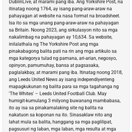
DublinLive, at marami pang iba. Ang Yorkshire Post, na
itinatag noong 1764, ay isang pang-araw-araw na
pahayagan at website na nasa format na broadsheet.
Isa ito sa mga unang pang-araw-araw na pahayagan
sa Britain. Noong 2023, ang sirkulasyon nito sa mga
nakalimbag na pahayagan ay 10,634. Sa website,
inilalathala ng The Yorkshire Post ang mga
pinakabagong balita pati na rin ang mga artikulo sa
mga kategorya tulad ng pamana, ari-arian, negosyo,
opinyon, pamumuhay, bansa at pagsasaka,
paglalakbay, at marami pang iba. Itinatag noong 2018,
ang Leeds United News ay isang independiyenteng
mapagkukunan ng balita para sa mga tagahanga ng
'The Whites' – Leeds United Football Club. May
humigit-kumulang 3 milyong buwanang mambabasa,
ito ay isa sa pinakamalaking site ng balita na
nakatuon sa koponan na ito. Sinasaklaw nito ang
lahat mula sa balita, hanggang sa mga paglilipat,
pagsusuri ng laban, mga laban, mga resulta at mga