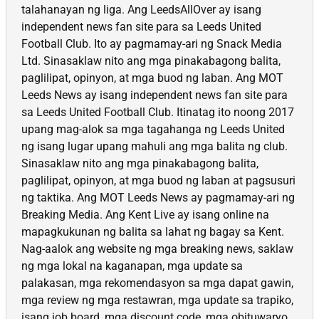
talahanayan ng liga. Ang LeedsAllOver ay isang
independent news fan site para sa Leeds United
Football Club. Ito ay pagmamay-ari ng Snack Media
Ltd. Sinasaklaw nito ang mga pinakabagong balita,
paglilipat, opinyon, at mga buod ng laban. Ang MOT
Leeds News ay isang independent news fan site para
sa Leeds United Football Club. Itinatag ito noong 2017
upang mag-alok sa mga tagahanga ng Leeds United
ng isang lugar upang mahuli ang mga balita ng club.
Sinasaklaw nito ang mga pinakabagong balita,
paglilipat, opinyon, at mga buod ng laban at pagsusuri
ng taktika. Ang MOT Leeds News ay pagmamay-ari ng
Breaking Media. Ang Kent Live ay isang online na
mapagkukunan ng balita sa lahat ng bagay sa Kent.
Nag-aalok ang website ng mga breaking news, saklaw
ng mga lokal na kaganapan, mga update sa
palakasan, mga rekomendasyon sa mga dapat gawin,
mga review ng mga restawran, mga update sa trapiko,
isang job board, mga discount code, mga obituwaryo,