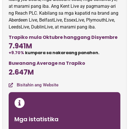
at marami pang iba. Ang Kent Live ay pagmamay-ari
ng Reach PLC. Kabilang sa mga kapatid na brand ang
Aberdeen Live, BelfastLive, EssexLive, PlymouthLive,
LeedsLive, DublinLive, at marami pang iba.
Trapiko mula Oktubre hanggang Disyembre
7.941M
+9.70%
kumpara sa nakaraang panahon.
Buwanang Average na Trapiko
2.647M
Bisitahin ang Website
Mga istatistika