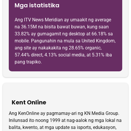
Mga istatistika
Ang ITV News Meridian ay umaakit ng average
na 36.15M na bisita bawat buwan, kung saan
33.82% ay gumagamit ng desktop at 66.18% sa
mobile. Pangunahin na mula sa United Kingdom,
ang site ay nakakakita ng 28.65% organic,
57.44% direct, 4.13% social media, at 5.31% iba
pang trapiko.
Kent Online
Ang KenOnline ay pagmamay-ari ng KN Media Group.
Inilunsad ito noong 1999 at nag-aalok ng mga lokal na
balita, kwento, at mga update sa isports, edukasyon,