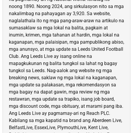
noong 1890. Noong 2024, ang sirkulasyon nito sa mga
nakalimbag na pahayagan ay 3,920. Sa website,
naglalathala ito ng mga pang-araw-araw na artikulo na
sumasaklaw sa mga lokal na balita, pagkain at
inumin, krimen, mga tahanan at hardin, mga lokal na
kaganapan, mga palaisipan, mga pampublikong abiso,
mga anunsyo, at mga update sa Leeds United Football
Club. Ang Leeds Live ay isang online na
mapagkukunan ng balita tungkol sa lahat ng bagay
tungkol sa Leeds. Nag-aalok ang website ng mga
breaking news, saklaw ng mga lokal na kaganapan,
mga update sa palakasan, mga rekomendasyon sa
mga bagay na dapat gawin, mga review ng mga
restawran, mga update sa trapiko, isang job board,
mga discount code, mga obituary, at marami pang iba.
Ang Leeds Live ay pagmamay-ari ng Reach PLC.
Kabilang sa mga kapatid na brand ang Aberdeen Live,
BelfastLive, EssexLive, PlymouthLive, Kent Live,