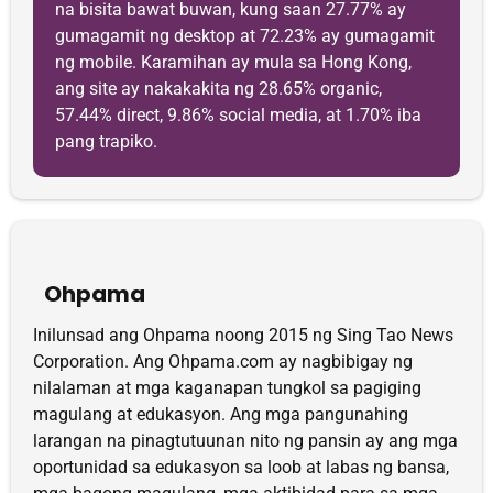
na bisita bawat buwan, kung saan 27.77% ay
gumagamit ng desktop at 72.23% ay gumagamit
ng mobile. Karamihan ay mula sa Hong Kong,
ang site ay nakakakita ng 28.65% organic,
57.44% direct, 9.86% social media, at 1.70% iba
pang trapiko.
Ohpama
Inilunsad ang Ohpama noong 2015 ng Sing Tao News
Corporation. Ang Ohpama.com ay nagbibigay ng
nilalaman at mga kaganapan tungkol sa pagiging
magulang at edukasyon. Ang mga pangunahing
larangan na pinagtutuunan nito ng pansin ay ang mga
oportunidad sa edukasyon sa loob at labas ng bansa,