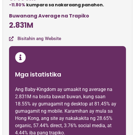
-11.80%
kumpara sa nakaraang panahon.
Buwanang Average na Trapiko
2.831M
Bisitahin ang Website
Mga istatistika
Ang Baby-Kingdom ay umaakit ng average na
2.831M na bisita bawat buwan, kung saan
18.55% ay gumagamit ng desktop at 81.45% ay
gumagamit ng mobile. Karamihan ay mula sa
Hong Kong, ang site ay nakakakita ng 28.65%
organic, 57.44% direct, 3.76% social media, at
4.44% iba pang trapiko.