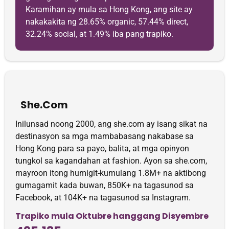
Karamihan ay mula sa Hong Kong, ang site ay
nakakakita ng 28.65% organic, 57.44% direct,
32.24% social, at 1.49% iba pang trapiko.
She.Com
Inilunsad noong 2000, ang she.com ay isang sikat na
destinasyon sa mga mambabasang nakabase sa
Hong Kong para sa payo, balita, at mga opinyon
tungkol sa kagandahan at fashion. Ayon sa she.com,
mayroon itong humigit-kumulang 1.8M+ na aktibong
gumagamit kada buwan, 850K+ na tagasunod sa
Facebook, at 104K+ na tagasunod sa Instagram.
Trapiko mula Oktubre hanggang Disyembre