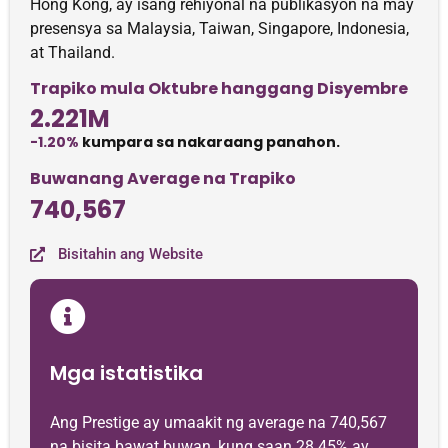
Hong Kong, ay isang rehiyonal na publikasyon na may
presensya sa Malaysia, Taiwan, Singapore, Indonesia,
at Thailand.
Trapiko mula Oktubre hanggang Disyembre
2.221M
-1.20%
kumpara sa nakaraang panahon.
Buwanang Average na Trapiko
740,567
Bisitahin ang Website
Mga istatistika
Ang Prestige ay umaakit ng average na 740,567
na bisita bawat buwan, kung saan 28.45% ay