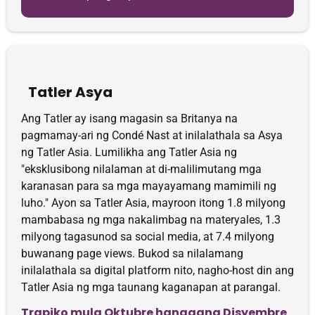
Tatler Asya
Ang Tatler ay isang magasin sa Britanya na
pagmamay-ari ng Condé Nast at inilalathala sa Asya
ng Tatler Asia. Lumilikha ang Tatler Asia ng
"eksklusibong nilalaman at di-malilimutang mga
karanasan para sa mga mayayamang mamimili ng
luho." Ayon sa Tatler Asia, mayroon itong 1.8 milyong
mambabasa ng mga nakalimbag na materyales, 1.3
milyong tagasunod sa social media, at 7.4 milyong
buwanang page views. Bukod sa nilalamang
inilalathala sa digital platform nito, nagho-host din ang
Tatler Asia ng mga taunang kaganapan at parangal.
Trapiko mula Oktubre hanggang Disyembre