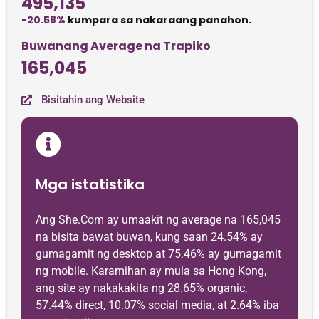
495,135
-20.58%
kumpara sa nakaraang panahon.
Buwanang Average na Trapiko
165,045
Bisitahin ang Website
Mga istatistika
Ang She.Com ay umaakit ng average na 165,045
na bisita bawat buwan, kung saan 24.54% ay
gumagamit ng desktop at 75.46% ay gumagamit
ng mobile. Karamihan ay mula sa Hong Kong,
ang site ay nakakakita ng 28.65% organic,
57.44% direct, 10.07% social media, at 2.64% iba