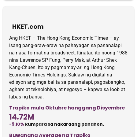
HKET.com
Ang HKET – The Hong Kong Economic Times – ay
isang pang-araw-araw na pahayagan sa pananalapi
na nasa format na broadsheet. Itinatag ito noong 1988
nina Lawrence SP Fung, Perry Mak, at Arthur Shek
Kang-Chuen. Ito ay pagmamay-ari ng Hong Kong
Economic Times Holdings. Saklaw ng digital na
edisyon ang mga balita sa pananalapi, pagbabangko,
agham at teknolohiya, at negosyo – kapwa sa loob at
labas ng bansa.
Trapiko mula Oktubre hanggang Disyembre
14.72M
-9.10%
kumpara sa nakaraang panahon.
Buwanang Average na Trapiko