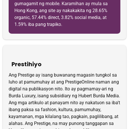
gumagamit ng mobile. Karamihan ay mula sa
Hong Kong, ang site ay nakakakita ng 28.65%
organic, 57.44% direct, 3.82% social media, at
1.59% iba pang trapiko.
Prestihiyo
Ang Prestige ay isang buwanang magasin tungkol sa
luho at pamumuhay at ang PrestigeOnline naman ang
digital na publikasyon nito. Ito ay pagmamay-ari ng
Burda Luxury, isang subsidiary ng Hubert Burda Media.
Ang mga artikulo at panayam nito ay nakatuon sa iba't
ibang paksa sa fashion, kultura, pamumuhay,
kayamanan, mga kilalang tao, pagkain, paglilibang, at
alahas. Ang Prestige, na may punong tanggapan sa