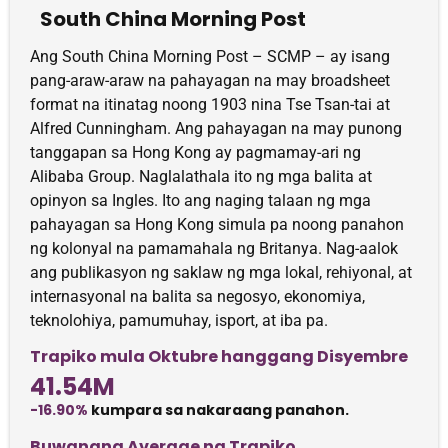
South China Morning Post
Ang South China Morning Post – SCMP – ay isang
pang-araw-araw na pahayagan na may broadsheet
format na itinatag noong 1903 nina Tse Tsan-tai at
Alfred Cunningham. Ang pahayagan na may punong
tanggapan sa Hong Kong ay pagmamay-ari ng
Alibaba Group. Naglalathala ito ng mga balita at
opinyon sa Ingles. Ito ang naging talaan ng mga
pahayagan sa Hong Kong simula pa noong panahon
ng kolonyal na pamamahala ng Britanya. Nag-aalok
ang publikasyon ng saklaw ng mga lokal, rehiyonal, at
internasyonal na balita sa negosyo, ekonomiya,
teknolohiya, pamumuhay, isport, at iba pa.
Trapiko mula Oktubre hanggang Disyembre
41.54M
-16.90%
kumpara sa nakaraang panahon.
Buwanang Average na Trapiko