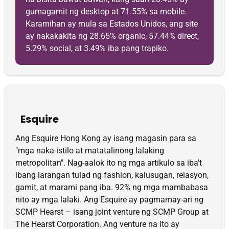
gumagamit ng desktop at 71.55% sa mobile.
Karamihan ay mula sa Estados Unidos, ang site
ay nakakakita ng 28.65% organic, 57.44% direct,
5.29% social, at 3.49% iba pang trapiko.
Esquire
Ang Esquire Hong Kong ay isang magasin para sa
"mga naka-istilo at matatalinong lalaking
metropolitan". Nag-aalok ito ng mga artikulo sa iba't
ibang larangan tulad ng fashion, kalusugan, relasyon,
gamit, at marami pang iba. 92% ng mga mambabasa
nito ay mga lalaki. Ang Esquire ay pagmamay-ari ng
SCMP Hearst – isang joint venture ng SCMP Group at
The Hearst Corporation. Ang venture na ito ay