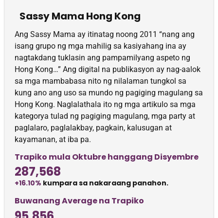
Sassy Mama Hong Kong
Ang Sassy Mama ay itinatag noong 2011 “nang ang
isang grupo ng mga mahilig sa kasiyahang ina ay
nagtakdang tuklasin ang pampamilyang aspeto ng
Hong Kong…” Ang digital na publikasyon ay nag-aalok
sa mga mambabasa nito ng nilalaman tungkol sa
kung ano ang uso sa mundo ng pagiging magulang sa
Hong Kong. Naglalathala ito ng mga artikulo sa mga
kategorya tulad ng pagiging magulang, mga party at
paglalaro, paglalakbay, pagkain, kalusugan at
kayamanan, at iba pa.
Trapiko mula Oktubre hanggang Disyembre
287,568
+16.10%
kumpara sa nakaraang panahon.
Buwanang Average na Trapiko
95,856