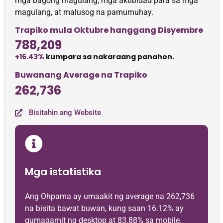
mga bagong magulang, mga aktibidad para sa mga
magulang, at malusog na pamumuhay.
Trapiko mula Oktubre hanggang Disyembre
788,209
+16.43%
kumpara sa nakaraang panahon.
Buwanang Average na Trapiko
262,736
Bisitahin ang Website
Mga istatistika
Ang Ohpama ay umaakit ng average na 262,736
na bisita bawat buwan, kung saan 16.12% ay
gumagamit ng desktop at 83.88% sa mobile.