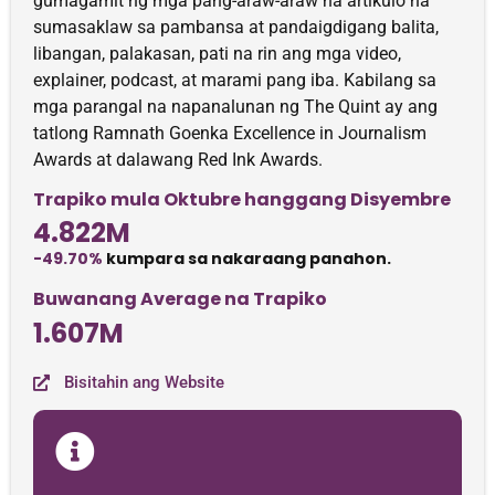
gumagamit ng mga pang-araw-araw na artikulo na
sumasaklaw sa pambansa at pandaigdigang balita,
libangan, palakasan, pati na rin ang mga video,
explainer, podcast, at marami pang iba. Kabilang sa
mga parangal na napanalunan ng The Quint ay ang
tatlong Ramnath Goenka Excellence in Journalism
Awards at dalawang Red Ink Awards.
Trapiko mula Oktubre hanggang Disyembre
4.822M
-49.70%
kumpara sa nakaraang panahon.
Buwanang Average na Trapiko
1.607M
Bisitahin ang Website