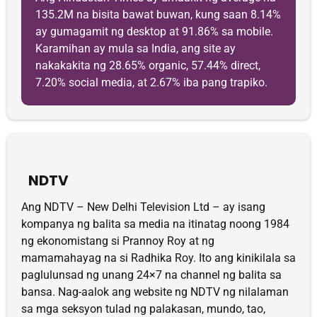
135.2M na bisita bawat buwan, kung saan 8.14%
ay gumagamit ng desktop at 91.86% sa mobile.
Karamihan ay mula sa India, ang site ay
nakakakita ng 28.65% organic, 57.44% direct,
7.20% social media, at 2.67% iba pang trapiko.
NDTV
Ang NDTV – New Delhi Television Ltd – ay isang
kompanya ng balita sa media na itinatag noong 1984
ng ekonomistang si Prannoy Roy at ng
mamamahayag na si Radhika Roy. Ito ang kinikilala sa
paglulunsad ng unang 24×7 na channel ng balita sa
bansa. Nag-aalok ang website ng NDTV ng nilalaman
sa mga seksyon tulad ng palakasan, mundo, tao,