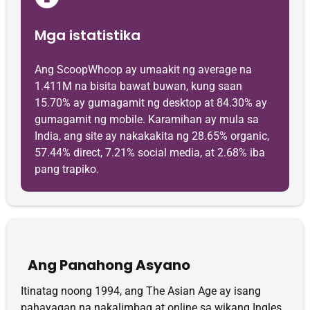
Mga istatistika
Ang ScoopWhoop ay umaakit ng average na
1.411M na bisita bawat buwan, kung saan
15.70% ay gumagamit ng desktop at 84.30% ay
gumagamit ng mobile. Karamihan ay mula sa
India, ang site ay nakakakita ng 28.65% organic,
57.44% direct, 7.21% social media, at 2.68% iba
pang trapiko.
Ang Panahong Asyano
Itinatag noong 1994, ang The Asian Age ay isang
pahayagan na nakalimbag at online sa wikang Ingles.