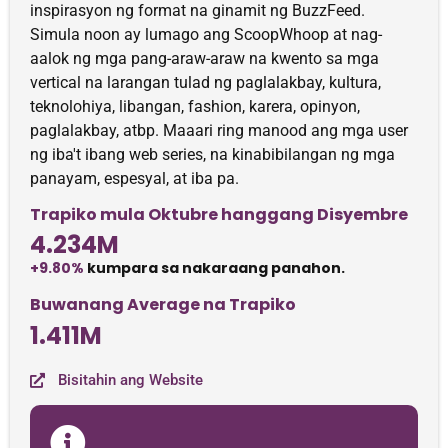
inspirasyon ng format na ginamit ng BuzzFeed.
Simula noon ay lumago ang ScoopWhoop at nag-
aalok ng mga pang-araw-araw na kwento sa mga
vertical na larangan tulad ng paglalakbay, kultura,
teknolohiya, libangan, fashion, karera, opinyon,
paglalakbay, atbp. Maaari ring manood ang mga user
ng iba't ibang web series, na kinabibilangan ng mga
panayam, espesyal, at iba pa.
Trapiko mula Oktubre hanggang Disyembre
4.234M
+9.80%
kumpara sa nakaraang panahon.
Buwanang Average na Trapiko
1.411M
Bisitahin ang Website