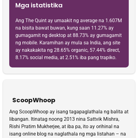
Mga istatistika
Ang The Quint ay umaakit ng average na 1.607M
na bisita bawat buwan, kung saan 11.27% ay
gumagamit ng desktop at 88.73% ay gumagamit
ng mobile. Karamihan ay mula sa India, ang site
ay nakakakita ng 28.65% organic, 57.44% direct,
8.17% social media, at 2.51% iba pang trapiko.
ScoopWhoop
Ang ScoopWhoop ay isang tagapaglathala ng balita at
libangan. Itinatag noong 2013 nina Sattvik Mishra,
Rishi Pratim Mukherjee, at iba pa, ito ay orihinal na
isang online blog na naglathala ng mga listahan – na