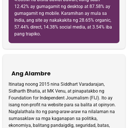
12.42% ay gumagamit ng desktop at 87.58% ay
gumagamit ng mobile. Karamihan ay mula sa
India, ang site ay nakakakita ng 28.65% organic,
57.44% direct, 14.38% social media, at 3.54% iba
pang trapiko.
Ang Alambre
Itinatag noong 2015 nina Siddhart Varadarajan,
Sidharth Bhatia, at MK Venu, at pinapatakbo ng
Foundation for Independent Journalism (FIJ). Ito ay
isang non-profit na website para sa balita at opinyon.
Naglalathala ito ng pang-araw-araw na nilalaman na
sumasaklaw sa mga kaganapan sa politika,
ekonomiya, balitang pandaigdig, seguridad, batas,