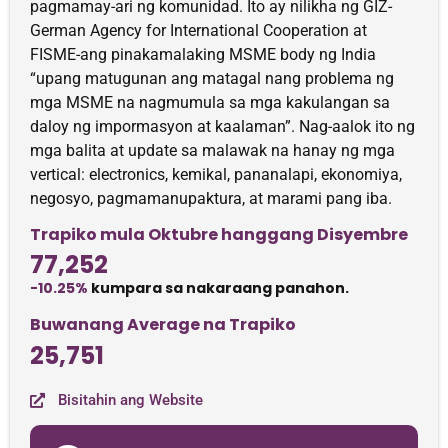
pagmamay-ari ng komunidad. Ito ay nilikha ng GIZ-
German Agency for International Cooperation at
FISME-ang pinakamalaking MSME body ng India
“upang matugunan ang matagal nang problema ng
mga MSME na nagmumula sa mga kakulangan sa
daloy ng impormasyon at kaalaman”. Nag-aalok ito ng
mga balita at update sa malawak na hanay ng mga
vertical: electronics, kemikal, pananalapi, ekonomiya,
negosyo, pagmamanupaktura, at marami pang iba.
Trapiko mula Oktubre hanggang Disyembre
77,252
-10.25%
kumpara sa nakaraang panahon.
Buwanang Average na Trapiko
25,751
Bisitahin ang Website