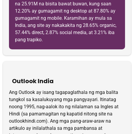
na 25.91M na bisita bawat buwan, kung saan
12.20% ay gumagamit ng desktop at 87.80% ay
gumagamit ng mobile. Karamihan ay mula sa
India, ang site ay nakakakita ng 28.65% organic,
57.44% direct, 2.87% social media, at 3.21% iba
pang trapiko.
Outlook India
Ang Outlook ay isang tagapaglathala ng mga balita
tungkol sa kasalukuyang mga pangyayari. Itinatag
noong 1995, nag-aalok ito ng nilalaman sa Ingles at
Hindi (sa pamamagitan ng kapatid nitong site na
outlookhindi.com). Ang mga pang-araw-araw na
artikulo ay inilalathala sa mga pambansa at