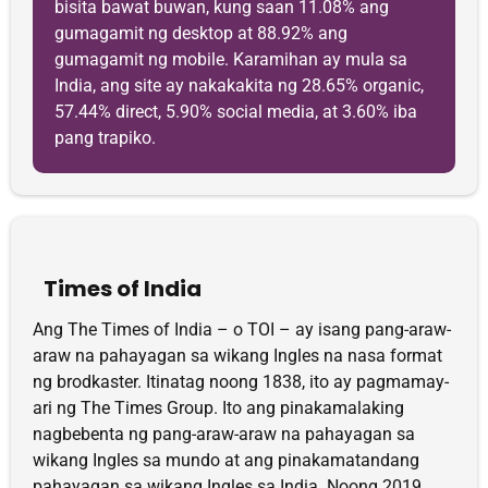
bisita bawat buwan, kung saan 11.08% ang
gumagamit ng desktop at 88.92% ang
gumagamit ng mobile. Karamihan ay mula sa
India, ang site ay nakakakita ng 28.65% organic,
57.44% direct, 5.90% social media, at 3.60% iba
pang trapiko.
Times of India
Ang The Times of India – o TOI – ay isang pang-araw-
araw na pahayagan sa wikang Ingles na nasa format
ng brodkaster. Itinatag noong 1838, ito ay pagmamay-
ari ng The Times Group. Ito ang pinakamalaking
nagbebenta ng pang-araw-araw na pahayagan sa
wikang Ingles sa mundo at ang pinakamatandang
pahayagan sa wikang Ingles sa India. Noong 2019,