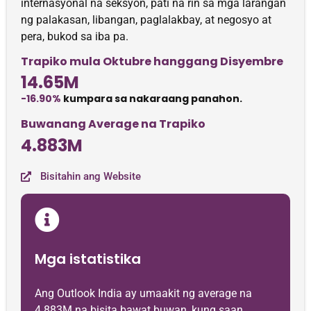
internasyonal na seksyon, pati na rin sa mga larangan
ng palakasan, libangan, paglalakbay, at negosyo at
pera, bukod sa iba pa.
Trapiko mula Oktubre hanggang Disyembre
14.65M
-16.90%
kumpara sa nakaraang panahon.
Buwanang Average na Trapiko
4.883M
Bisitahin ang Website
Mga istatistika
Ang Outlook India ay umaakit ng average na
4.883M na bisita bawat buwan, kung saan