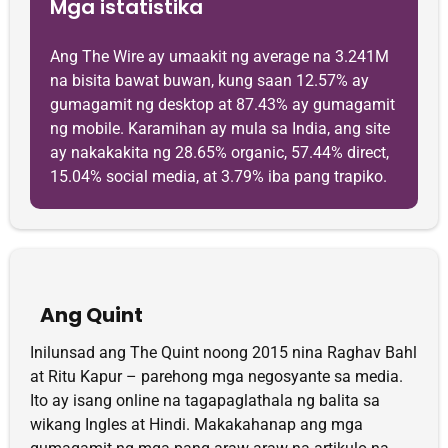
Mga istatistika
Ang The Wire ay umaakit ng average na 3.241M
na bisita bawat buwan, kung saan 12.57% ay
gumagamit ng desktop at 87.43% ay gumagamit
ng mobile. Karamihan ay mula sa India, ang site
ay nakakakita ng 28.65% organic, 57.44% direct,
15.04% social media, at 3.79% iba pang trapiko.
Ang Quint
Inilunsad ang The Quint noong 2015 nina Raghav Bahl
at Ritu Kapur – parehong mga negosyante sa media.
Ito ay isang online na tagapaglathala ng balita sa
wikang Ingles at Hindi. Makakahanap ang mga