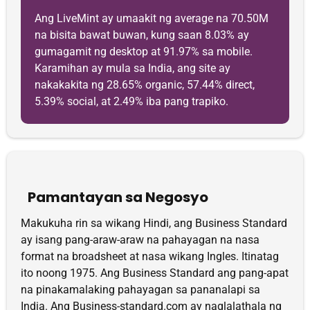
Ang LiveMint ay umaakit ng average na 70.50M
na bisita bawat buwan, kung saan 8.03% ay
gumagamit ng desktop at 91.97% sa mobile.
Karamihan ay mula sa India, ang site ay
nakakakita ng 28.65% organic, 57.44% direct,
5.39% social, at 2.49% iba pang trapiko.
Pamantayan sa Negosyo
Makukuha rin sa wikang Hindi, ang Business Standard
ay isang pang-araw-araw na pahayagan na nasa
format na broadsheet at nasa wikang Ingles. Itinatag
ito noong 1975. Ang Business Standard ang pang-apat
na pinakamalaking pahayagan sa pananalapi sa
India. Ang Business-standard.com ay naglalathala ng