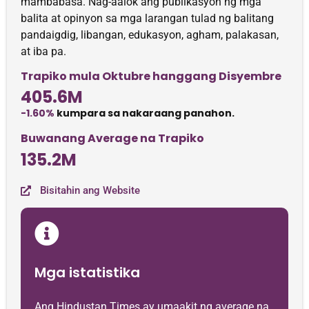
mambabasa. Nag-aalok ang publikasyon ng mga
balita at opinyon sa mga larangan tulad ng balitang
pandaigdig, libangan, edukasyon, agham, palakasan,
at iba pa.
Trapiko mula Oktubre hanggang Disyembre
405.6M
-1.60%
kumpara sa nakaraang panahon.
Buwanang Average na Trapiko
135.2M
Bisitahin ang Website
Mga istatistika
Ang Hindustan Times ay umaakit ng average na