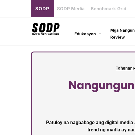
SODP
SODP Media
Benchmark Grid
Mga Nangun
Edukasyon
Review
Tahanan
Nangungun
Patuloy na nagbabago ang digital media
trend ng madla ay na