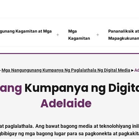
gunang Kagamitan at Mga
Mga
Pananaliksik a
Kagamitan
Mapagkukuna
▸
Mga Nangungunang Kumpanya Ng Paglalathala Ng Digital Media
▸
Ad
ang
Kumpanya ng Digita
Adelaide
 at paglalathala. Ang bawat bagong media at teknolohiyang in
gbibigay ng mga bagong lugar para sa pagkonekta at pagkaki