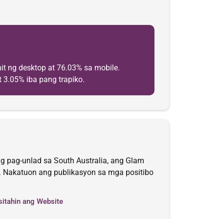
t ng desktop at 76.03% sa mobile.
t 3.05% iba pang trapiko.
 pag-unlad sa South Australia, ang Glam
on. Nakatuon ang publikasyon sa mga positibo
sitahin ang Website