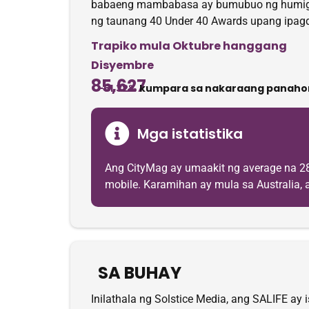
babaeng mambabasa ay bumubuo ng humigit-k
ng taunang 40 Under 40 Awards upang ipagd
Trapiko mula Oktubre hanggang
Disyembre
85,627
-51.32%
kumpara sa nakaraang panaho
Mga istatistika
Ang CityMag ay umaakit ng average na 2
mobile. Karamihan ay mula sa Australia, a
SA BUHAY
Inilathala ng Solstice Media, ang SALIFE ay