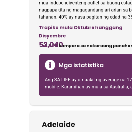
mga independiyenteng outlet sa buong estad
nagpapakita ng magagandang ari-arian sa 
tahanan. 40% ay nasa pagitan ng edad na 35
Trapiko mula Oktubre hanggang
Disyembre
52,040
+5.54%
kumpara sa nakaraang panahon
Mga istatistika
Ang SA LIFE ay umaakit ng average na 1
mobile. Karamihan ay mula sa Australia, a
Adelaide