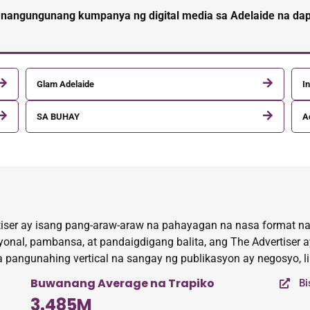
 nangungunang kumpanya ng digital media sa Adelaide na dap
Glam Adelaide
In
SA BUHAY
A
tiser ay isang pang-araw-araw na pahayagan na nasa format na t
onal, pambansa, at pandaigdigang balita, ang The Advertiser
a pangunahing vertical na sangay ng publikasyon ay negosyo, l
Buwanang Average na Trapiko
Bi
3.485M