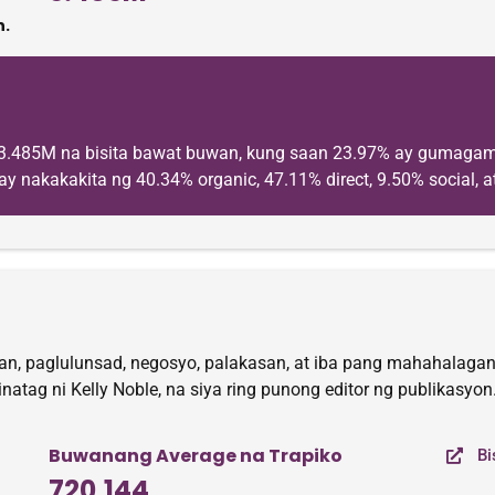
.
 3.485M na bisita bawat buwan, kung saan 23.97% ay gumagami
ay nakakakita ng 40.34% organic, 47.11% direct, 9.50% social, a
, paglulunsad, negosyo, palakasan, at iba pang mahahalagang
tinatag ni Kelly Noble, na siya ring punong editor ng publikasy
Buwanang Average na Trapiko
Bi
720,144