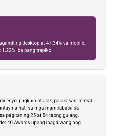
agamit ng desktop at 47.34% sa mobile.
t 1.22% iba pang trapiko.
isenyo, pagkain at alak, palakasan, at real
y pantay na hati sa mga mambabasa sa
a pagitan ng 25 at 54 taong gulang.
Under 40 Awards upang ipagdiwang ang