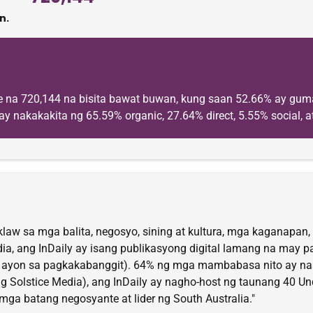
n.
e na 720,144 na bisita bawat buwan, kung saan 52.66% ay gum
ay nakakakita ng 65.59% organic, 27.64% direct, 5.55% social, a
aw sa mga balita, negosyo, sining at kultura, mga kaganapan, d
Media, ang InDaily ay isang publikasyong digital lamang na ma
%, ayon sa pagkakabanggit). 64% ng mga mambabasa nito ay nas
g Solstice Media), ang InDaily ay nagho-host ng taunang 40 
a batang negosyante at lider ng South Australia."