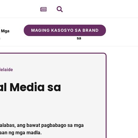
MAGING KASOSYO SA BRAND
t Mga
Tungkol
Komunidad
n
sa
elaide
l Media sa
ilalabas, ang bawat pagbabago sa mga
taan ng mga madla.