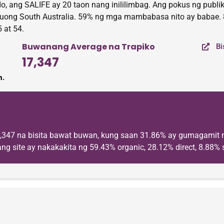
o, ang SALIFE ay 20 taon nang inililimbag. Ang pokus ng publi
buong South Australia. 59% ng mga mambabasa nito ay babae
 at 54.
Buwanang Average na Trapiko
Bi
17,347
.
7,347 na bisita bawat buwan, kung saan 31.86% ay gumagamit 
ng site ay nakakakita ng 59.43% organic, 28.12% direct, 8.88% s