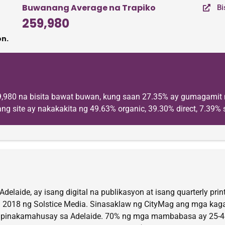
Buwanang Average na Trapiko
Bi
259,980
n.
59,980 na bisita bawat buwan, kung saan 27.35% ay gumagamit
ng site ay nakakakita ng 49.63% organic, 39.30% direct, 7.39% s
laide, ay isang digital na publikasyon at isang quarterly pri
ng 2018 ng Solstice Media. Sinasaklaw ng CityMag ang mga kaga
g pinakamahusay sa Adelaide. 70% ng mga mambabasa ay 25-4