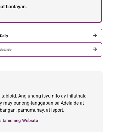
at bantayan.
Daily
delaide
abloid. Ang unang isyu nito ay inilathala
 ay may punong-tanggapan sa Adelaide at
ibangan, pamumuhay, at isport.
sitahin ang Website