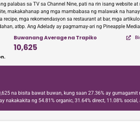
ang palabas sa TV sa Channel Nine, pati na rin isang website
site, makakahanap ang mga mambabasa ng malawak na hanay n
recipe, mga rekomendasyon sa restaurant at bar, mga artikulo t
ndahan, atbp. Ang Adelady ay pagmamay-ari ng Pineapple Media
Buwanang Average na Trapiko
Bi
10,625
n.
,625 na bisita bawat buwan, kung saan 27.36% ay gumagamit n
ay nakakakita ng 54.81% organic, 31.64% direct, 11.08% social, 