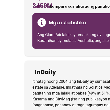
2.160M
-12.02%
kumpara sa nakaraang panaho
Mga istatistika
Ang Glam Adelaide ay umaakit ng averag
Karamihan ay mula sa Australia, ang site 
InDaily
Itinatag noong 2004, ang InDaily ay sumasakl
estate sa Adelaide. Inilathala ng Solstice 
pagitan ng mga lalaki at babae (49% at 51
Kasama ang CityMag (isa ring publikasyon n
"pagnanasa, pananaw at mga tagumpay ng mg