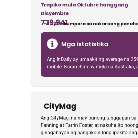
Trapiko mula Oktubre hanggang
Disyembre
779,941
-47.38%
kumpara sa nakaraang panaho
Mga istatistika
Ang InDaily ay umaakit ng average na 2
mobile. Karamihan ay mula sa Australia, a
CityMag
Ang CityMag, na may punong tanggapan sa Ade
Fanning at Farrin Foster, at nakuha ito noo
ginagabayan ng pangako nitong ipakita an