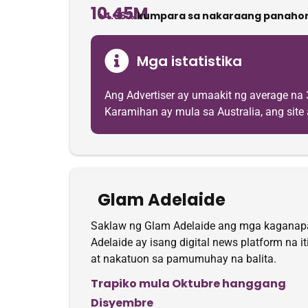
10.45M
+4.96%
kumpara sa nakaraang panahon
Mga istatistika
Ang Advertiser ay umaakit ng average na
Karamihan ay mula sa Australia, ang site 
Glam Adelaide
Saklaw ng Glam Adelaide ang mga kaganapan
Adelaide ay isang digital news platform na i
at nakatuon sa pamumuhay na balita.
Trapiko mula Oktubre hanggang
Disyembre