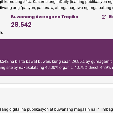
umulang 54%. Kasama ang InDaily (isa ring publikasyon ng S
iwang ang "pasyon, pananaw, at mga nagawa ng mga batang neg
Buwanang Average na Trapiko
Bi
28,542
n.
8,542 na bisita bawat buwan, kung saan 29.86% ay gumagamit
ng site ay nakakakita ng 43.30% organic, 43.78% direct, 4.29% s
 isang digital na publikasyon at buwanang magasin na inilimbag