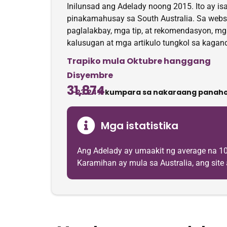
Inilunsad ang Adelady noong 2015. Ito ay is
pinakamahusay sa South Australia. Sa web
paglalakbay, mga tip, at rekomendasyon, mga 
kalusugan at mga artikulo tungkol sa kaga
Trapiko mula Oktubre hanggang
Disyembre
31,874
-23.24%
kumpara sa nakaraang panaho
Mga istatistika
Ang Adelady ay umaakit ng average na 10
Karamihan ay mula sa Australia, ang site 