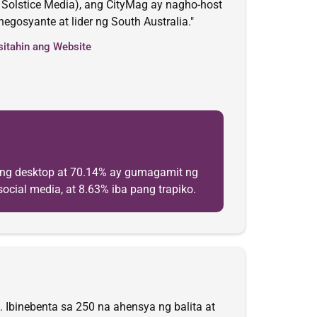
olstice Media), ang CityMag ay nagho-host
osyante at lider ng South Australia."
sitahin ang Website
 ng desktop at 70.14% ay gumagamit ng
ocial media, at 8.63% iba pang trapiko.
. Ibinebenta sa 250 na ahensya ng balita at