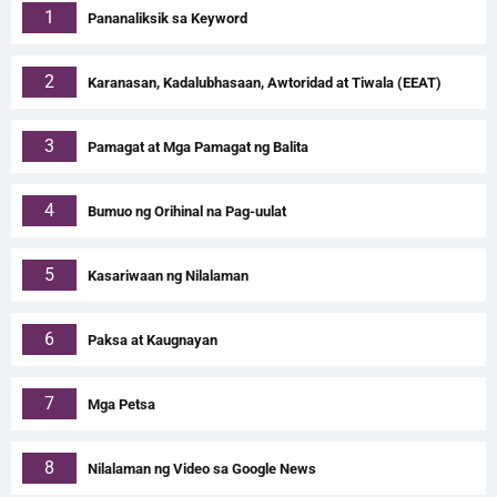
1
Pananaliksik sa Keyword
2
Karanasan, Kadalubhasaan, Awtoridad at Tiwala (EEAT)
3
Pamagat at Mga Pamagat ng Balita
4
Bumuo ng Orihinal na Pag-uulat
5
Kasariwaan ng Nilalaman
6
Paksa at Kaugnayan
7
Mga Petsa
8
Nilalaman ng Video sa Google News