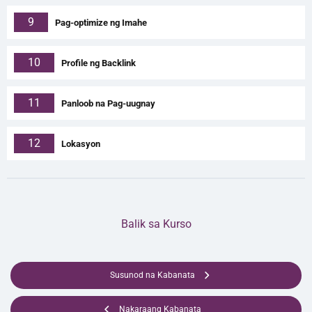
9
Pag-optimize ng Imahe
10
Profile ng Backlink
11
Panloob na Pag-uugnay
12
Lokasyon
Balik sa Kurso
Susunod na Kabanata
Nakaraang Kabanata