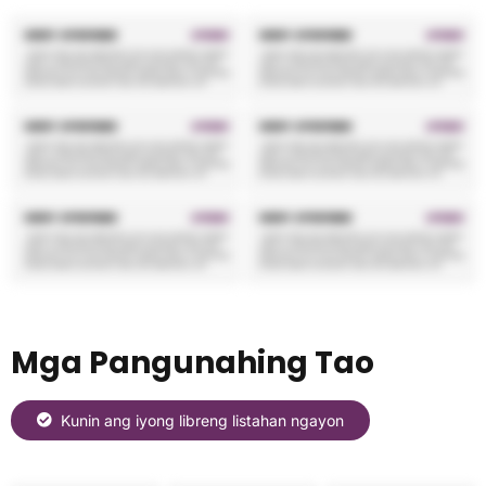
Mga Pangunahing Tao
Kunin ang iyong libreng listahan ngayon