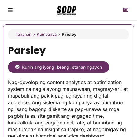
Tahanan
>
Kumpanya
>
Parsley
Parsley
Kunin ang iyong libreng listahan ngayon
Nag-develop ng content analytics at optimization
system na naglalayong maunawaan, magmay-ari, at
mapabuti ang pakikipag-ugnayan ng digital
audience. Ang sistema ng kumpanya ay bumubuo
ng isang bagong diskarte sa pag-unawa sa mga
pagbisita sa site gamit ang engaged time,
kinakalkula ang engagement rate, at bumubuo ng
mas tumpak na insight sa trapiko, at nagbibigay ng
real-time at historical analytics dashboard,