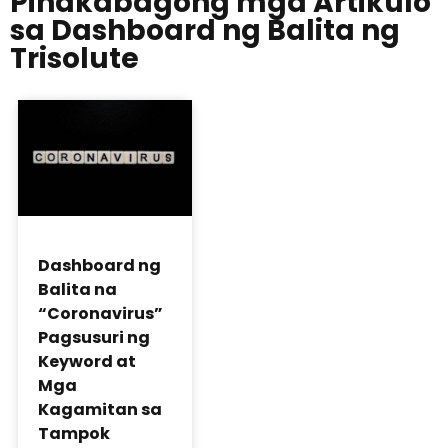
Pinakabagong mga Artikulo
sa Dashboard ng Balita ng
Trisolute
Dashboard ng
Balita na
“Coronavirus”
Pagsusuri ng
Keyword at
Mga
Kagamitan sa
Tampok