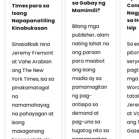
sa Gabay ng
Conn
Times para sa
Mamimili?
Nag
Isang
sa H
Napapanatiling
Bilang mga
Isip
Kinabukasan
publisher, alam
nating lahat na
Sa e
Sinasaliksik nina
ang paraan
pito
Jeremy Fremont
para maabot
sery
at Vahe Arabian
ang isang
pagt
ang The New
madla ay sa
mga 
York Times, isa sa
pamamagitan
Word
pinakamatagal
ng pag-
tatal
na
antisipa sa
Jere
namamahayag
demand at
at V
na pahayagan at
pag-una sa
ang 
isang
tugatog nito sa
Gaze
masaganang