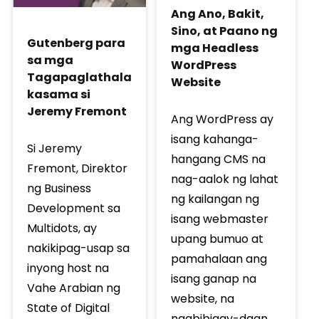
Ang Ano, Bakit,
Sino, at Paano ng
Gutenberg para
mga Headless
sa mga
WordPress
Tagapaglathala
Website
kasama si
Jeremy Fremont
Ang WordPress ay
isang kahanga-
Si Jeremy
hangang CMS na
Fremont, Direktor
nag-aalok ng lahat
ng Business
ng kailangan ng
Development sa
isang webmaster
Multidots, ay
upang bumuo at
nakikipag-usap sa
pamahalaan ang
inyong host na
isang ganap na
Vahe Arabian ng
website, na
State of Digital
nagbibigay-daan