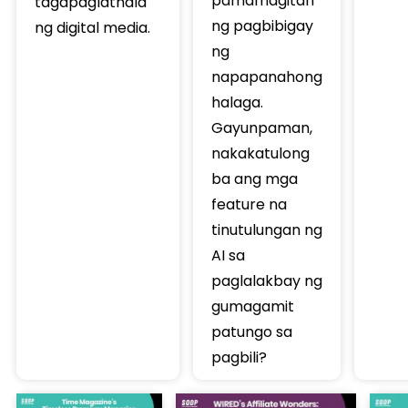
pamamagitan
tagapaglathala
ng pagbibigay
ng digital media.
ng
napapanahong
halaga.
Gayunpaman,
nakakatulong
ba ang mga
feature na
tinutulungan ng
AI sa
paglalakbay ng
gumagamit
patungo sa
pagbili?