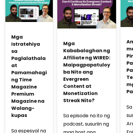
Mga
An
Mga
Istratehiya
ma
Kababalaghan ng
sa
Pi
Affiliate ng WIRED:
Paglalathala
Pa
Maipagpapatuloy
at
Pa
ba Nito ang
Pamamahagi
Te
Evergreen
ng Time
mg
Content at
Magazine
Pa
Monetization
Premium
Streak Nito?
Magazine na
Sa
Walang-
su
kupas
Sa episode na ito ng
Ar
podcast, susuriin ng
Sa espesyal na
Fr
mga host ang