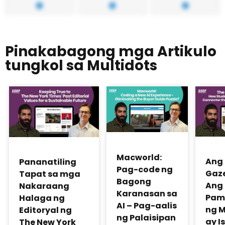
Pinakabagong mga Artikulo
tungkol sa Multidots
Macworld:
Ang
Pananatiling
Pag-code ng
Gaze
Tapat sa mga
Bagong
Ang
Nakaraang
Karanasan sa
Pam
Halaga ng
AI – Pag-aalis
ng 
Editoryal ng
ng Palaisipan
ay I
The New York