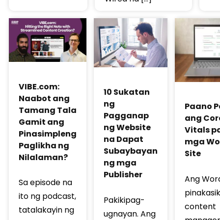
VIBE.com:
10 Sukatan
Naabot ang
ng
Paano P
Tamang Tala
Pagganap
ang Cor
Gamit ang
ng Website
Vitals p
Pinasimpleng
na Dapat
mga Wo
Paglikha ng
Subaybayan
Site
Nilalaman?
ng mga
Publisher
Ang Wor
Sa episode na
pinakasi
ito ng podcast,
Pakikipag-
content
tatalakayin ng
ugnayan. Ang