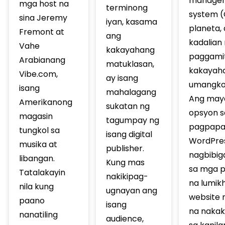
manage
mga host na
terminong
system (
sina Jeremy
iyan, kasama
planeta, 
Fremont at
ang
kadalian
Vahe
kakayahang
paggamit
Arabianang
matuklasan,
kakayah
Vibe.com,
ay isang
umangkop
isang
mahalagang
Ang ma
Amerikanong
sukatan ng
opsyon s
magasin
tagumpay ng
pagpapa
tungkol sa
isang digital
WordPre
musika at
publisher.
nagbibi
libangan.
Kung mas
sa mga p
Tatalakayin
nakikipag-
na lumik
nila kung
ugnayan ang
website 
paano
isang
na naka
nanatiling
audience,