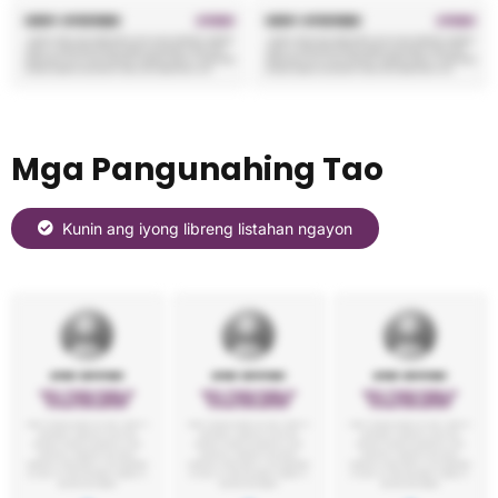
Mga Pangunahing Tao
Kunin ang iyong libreng listahan ngayon