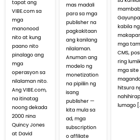
sa kanil
tapat ang
mas madali
mambab
VIBE.com sa
para sa mga
Gayunpa
mga
publisher na
kabila ng
manonood
pagkakitaan
makapan
nito at kung
ang kanilang
mga tam
paano nito
nilalaman.
CMS, pos
pinalago ang
Anuman ang
ring lumi
mga
modelo ng
mga site
operasyon sa
monetization
maganda
nilalaman nito.
na pipiliin ng
hitsura n
Ang VIBE.com,
isang
nahihira
na itinatag
publisher —
lumago [
noong dekada
kita mula sa
2000 nina
ad, mga
Quincy Jones
subscription
at David
o affiliate