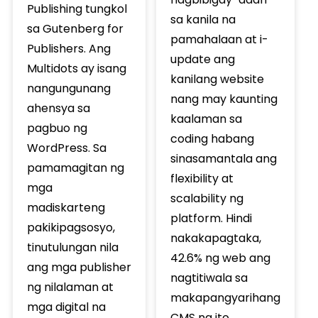
Publishing tungkol
sa kanila na
sa Gutenberg for
pamahalaan at i-
Publishers. Ang
update ang
Multidots ay isang
kanilang website
nangungunang
nang may kaunting
ahensya sa
kaalaman sa
pagbuo ng
coding habang
WordPress. Sa
sinasamantala ang
pamamagitan ng
flexibility at
mga
scalability ng
madiskarteng
platform. Hindi
pakikipagsosyo,
nakakapagtaka,
tinutulungan nila
42.6% ng web ang
ang mga publisher
nagtitiwala sa
ng nilalaman at
makapangyarihang
mga digital na
CMS na ito.