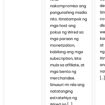
des
nakompromiso ang
Si
pangunahing madla
co
nito. Itinatampok ng
di
mga host ang
we
pokus ng Wired sa
ka
mga paraan ng
at
monetization,
ng
kabilang ang mga
It
subscription, kita
an
mula sa affiliate, at
na
mga benta ng
[…]
merchandise.
Sinusuri rin nila ang
natatanging
estratehiya ng
Wired na […]