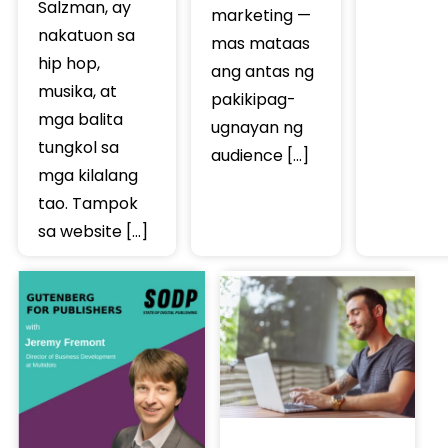
Salzman, ay
marketing —
nakatuon sa
mas mataas
hip hop,
ang antas ng
musika, at
pakikipag-
mga balita
ugnayan ng
tungkol sa
audience […]
mga kilalang
tao. Tampok
sa website […]