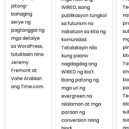
pitong-
Te
WIRED, isang
bahaging
na
publikasyon tungkol
serye ng
pr
sa futurism na
pagtanggal ng
su
nakatuon sa kita ng
mga detalye
m
komunidad.
sa WordPress,
pi
Tatalakayin nila
tutuklasin nina
kit
kung paano
Jeremy
Ta
nagdagdag ang
Fremont at
an
WIRED ng iba't
Vahe Arabian
ba
ibang patong ng
ang Time.com.
pa
mga uri ng
Te
evergreen na
al
nilalaman at mga
su
paraan ng
su
conversion nang
da
hindi