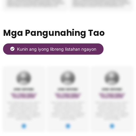
Mga Pangunahing Tao
Kunin ang iyong libreng listahan ngayon