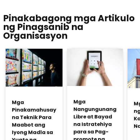
Pinakabagong mga Artikulo
ng Pinagsanib na
Organisasyon
Mga
Mga
M
Nangungunang
Pinakamahusay
ng
Libre at Bayad
na Teknik Para
K
na Istratehiya
Maabot ang
Na
para sa Pag-
Iyong Madla sa
promote ng
Yugto ng