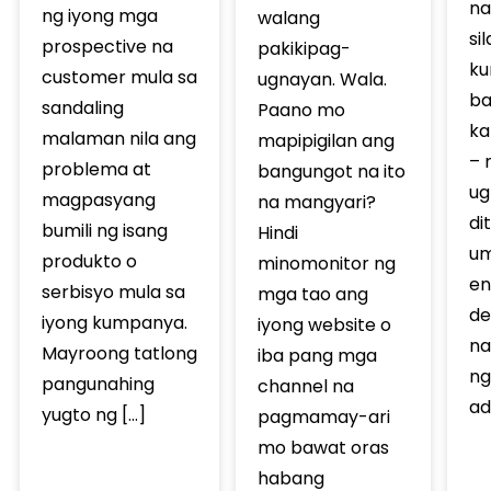
na
ng iyong mga
walang
si
prospective na
pakikipag-
ku
customer mula sa
ugnayan. Wala.
ba
sandaling
Paano mo
ka
malaman nila ang
mapipigilan ang
– 
problema at
bangungot na ito
ug
magpasyang
na mangyari?
di
bumili ng isang
Hindi
um
produkto o
minomonitor ng
en
serbisyo mula sa
mga tao ang
de
iyong kumpanya.
iyong website o
na
Mayroong tatlong
iba pang mga
ng
pangunahing
channel na
ad
yugto ng […]
pagmamay-ari
mo bawat oras
habang