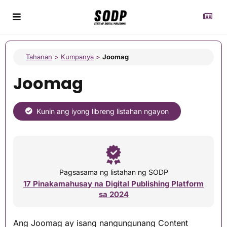
Tahanan
>
Kumpanya
>
Joomag
Joomag
Kunin ang iyong libreng listahan ngayon
Pagsasama ng listahan ng SODP
17 Pinakamahusay na Digital Publishing Platform
sa 2024
Ang Joomag ay isang nangungunang Content