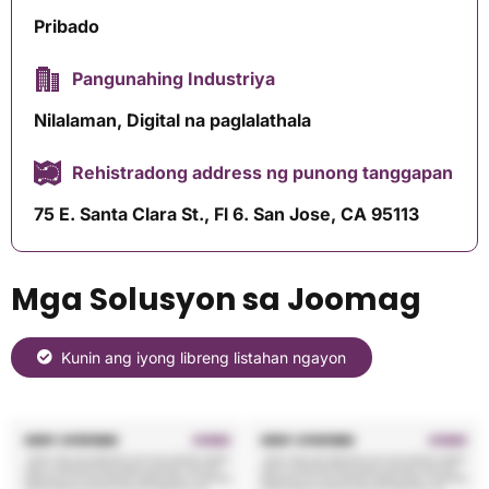
Pribado
Pangunahing Industriya
Nilalaman, Digital na paglalathala
Rehistradong address ng punong tanggapan
75 E. Santa Clara St., Fl 6. San Jose, CA 95113
Mga Solusyon sa Joomag
Kunin ang iyong libreng listahan ngayon