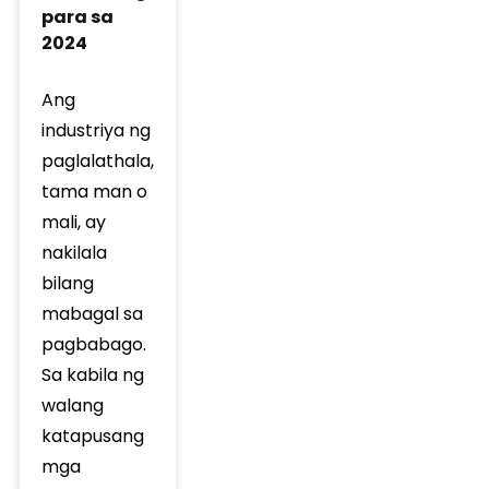
para sa
2024
Ang
industriya ng
paglalathala,
tama man o
mali, ay
nakilala
bilang
mabagal sa
pagbabago.
Sa kabila ng
walang
katapusang
mga