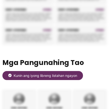
Mga Pangunahing Tao
Kunin ang iyong libreng listahan ngayon