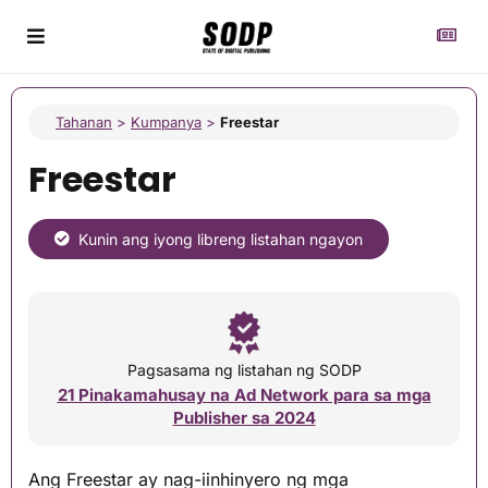
Tahanan
>
Kumpanya
>
Freestar
Freestar
Kunin ang iyong libreng listahan ngayon
Pagsasama ng listahan ng SODP
21 Pinakamahusay na Ad Network para sa mga
Publisher sa 2024
Ang Freestar ay nag-iinhinyero ng mga