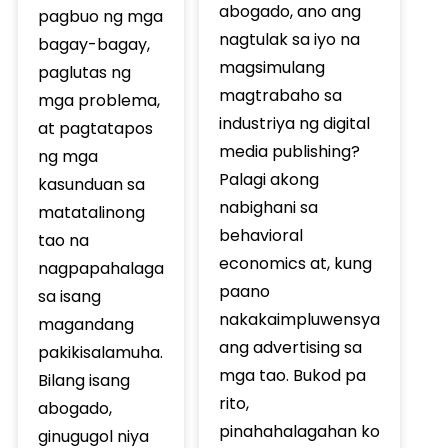
abogado, ano ang
pagbuo ng mga
nagtulak sa iyo na
bagay-bagay,
magsimulang
paglutas ng
magtrabaho sa
mga problema,
industriya ng digital
at pagtatapos
media publishing?
ng mga
Palagi akong
kasunduan sa
nabighani sa
matatalinong
behavioral
tao na
economics at, kung
nagpapahalaga
paano
sa isang
nakakaimpluwensya
magandang
ang advertising sa
pakikisalamuha.
mga tao. Bukod pa
Bilang isang
rito,
abogado,
pinahahalagahan ko
ginugugol niya