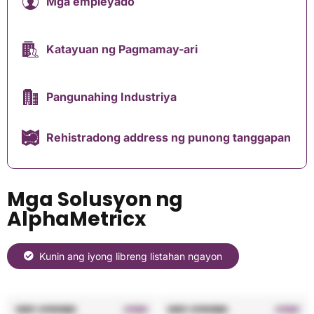
Mga empleyado
Katayuan ng Pagmamay-ari
Pangunahing Industriya
Rehistradong address ng punong tanggapan
Mga Solusyon ng
AlphaMetricx
Kunin ang iyong libreng listahan ngayon