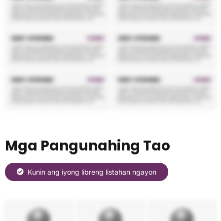
Mga Pangunahing Tao
Kunin ang iyong libreng listahan ngayon