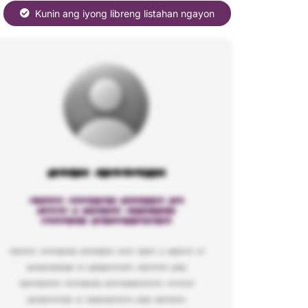
Kunin ang iyong libreng listahan ngayon