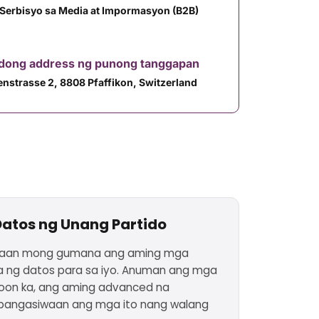
Serbisyo sa Media at Impormasyon (B2B)
adong address ng punong tanggapan
enstrasse 2, 8808 Pfaffikon, Switzerland
tos ng Unang Partido
ayaan mong gumana ang aming mga
 ng datos para sa iyo. Anuman ang mga
oon ka, ang aming advanced na
 pangasiwaan ang mga ito nang walang