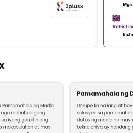
Mga 
Rehistr
Eich
X
Pamamahala ng Da
a Pamamahala ng Madla
Umupo ka na lang at h
g mga mahahalagang
solusyon sa pamamahala
sa iyong gamitin ang
datos ng madla na mayr
as makabuluhan at mas
teknolohiya ay handang