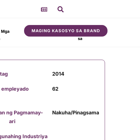
MAGING KASOSYO SA BRAND
t Mga
Tungkol
Komunidad
n
sa
atag
2014
 empleyado
62
an ng Pagmamay-
Nakuha/Pinagsama
ari
unahing Industriya