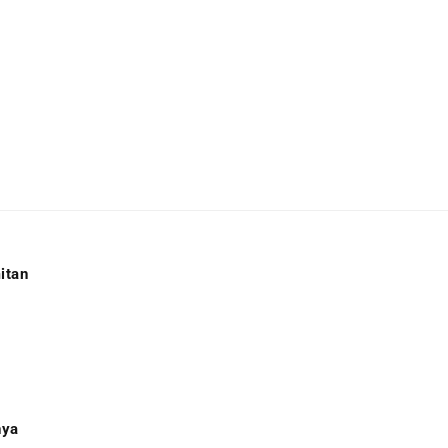
itan
r
nya