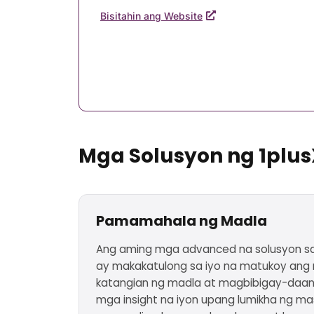
Bisitahin ang Website
Mga Solusyon ng 1plus
Pamamahala ng Madla
Ang aming mga advanced na solusyon s
ay makakatulong sa iyo na matukoy an
katangian ng madla at magbibigay-daan 
mga insight na iyon upang lumikha ng m