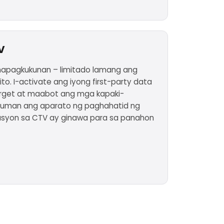
V
mapagkukunan – limitado lamang ang
to. I-activate ang iyong first-party data
get at maabot ang mga kapaki-
numan ang aparato ng paghahatid ng
usyon sa CTV ay ginawa para sa panahon