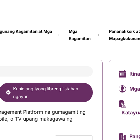
gunang Kagamitan at Mga
Mga
Pananaliksik a
Kagamitan
Mapagkukuna
Itin
Mga
Kunin ang iyong libreng listahan
ngayon
anagement Platform na gumagamit ng
Katayu
bile, o TV upang makagawa ng
Pang