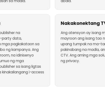
asan sa madla.
abala.
a
Nakakonektang T
ublisher na
Ang atensyon ay isang 
-party data,
mayroon ang isang tao ni
a mga pagkakataon sa
upang tumpak na ma-tar
tibo ng kampanya. Ang
pakinabang na madla, a
room, na idinisenyo
CTV. Ang aming mga sol
 bumuo ng mga
ng privacy.
blisher sa isang ligtas
a kinakailangang i-access