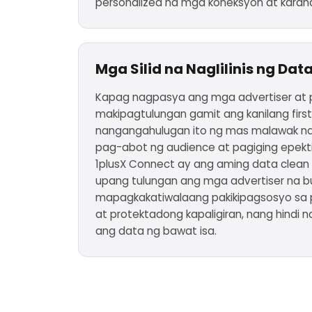
personalized na mga koneksyon at karan
Mga Silid na Naglilinis ng Dat
Kapag nagpasya ang mga advertiser at p
makipagtulungan gamit ang kanilang first
nangangahulugan ito ng mas malawak n
pag-abot ng audience at pagiging epek
1plusX Connect ay ang aming data clean 
upang tulungan ang mga advertiser na
mapagkakatiwalaang pakikipagsosyo sa pu
at protektadong kapaligiran, nang hindi n
ang data ng bawat isa.