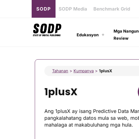
SODP
SODP Media
Benchmark Grid
Mga Nangun
Edukasyon
Review
Tahanan
>
Kumpanya
>
1plusX
1plusX
Ang 1plusX ay isang Predictive Data M
pangkalahatang datos mula sa web, mo
mahalaga at makabuluhang mga hula.