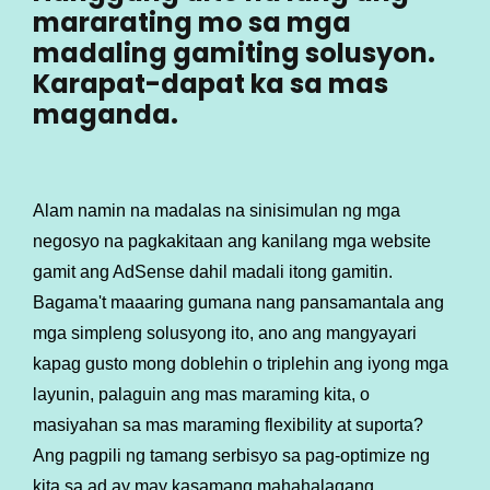
mararating mo sa mga
madaling gamiting solusyon.
Karapat-dapat ka sa mas
maganda.
Alam namin na madalas na sinisimulan ng mga
negosyo na pagkakitaan ang kanilang mga website
gamit ang AdSense dahil madali itong gamitin.
Bagama't maaaring gumana nang pansamantala ang
mga simpleng solusyong ito, ano ang mangyayari
kapag gusto mong doblehin o triplehin ang iyong mga
layunin, palaguin ang mas maraming kita, o
masiyahan sa mas maraming flexibility at suporta?
Ang pagpili ng tamang serbisyo sa pag-optimize ng
kita sa ad ay may kasamang mahahalagang