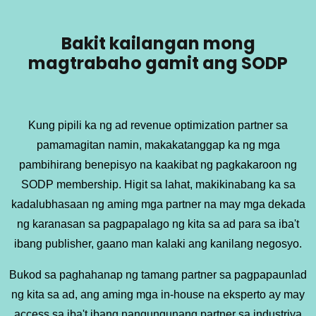
Bakit kailangan mong
magtrabaho gamit ang SODP
Kung pipili ka ng ad revenue optimization partner sa
pamamagitan namin, makakatanggap ka ng mga
pambihirang benepisyo na kaakibat ng pagkakaroon ng
SODP membership. Higit sa lahat, makikinabang ka sa
kadalubhasaan ng aming mga partner na may mga dekada
ng karanasan sa pagpapalago ng kita sa ad para sa iba't
ibang publisher, gaano man kalaki ang kanilang negosyo.
Bukod sa paghahanap ng tamang partner sa pagpapaunlad
ng kita sa ad, ang aming mga in-house na eksperto ay may
access sa iba't ibang nangungunang partner sa industriya