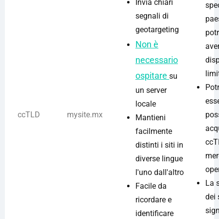
Invia chiari
spec
segnali di
pae
geotargeting
pot
Non è
ave
necessario
disp
limi
ospitare
su
Pot
un server
ess
locale
ccTLD
mysite.mx
poss
Mantieni
acq
facilmente
ccT
distinti i siti in
mer
diverse lingue
oper
l'uno dall'altro
La 
Facile da
dei 
ricordare e
sig
identificare