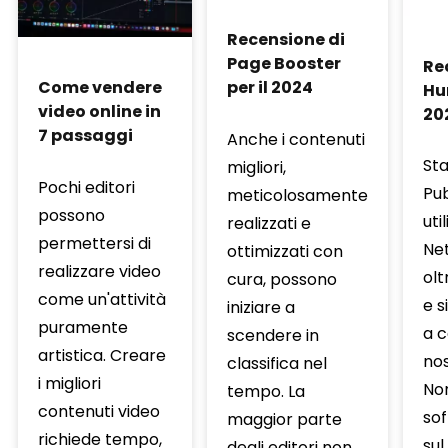
Recensione di
Page Booster
Re
per il 2024
Come vendere
Hum
video online in
20
7 passaggi
Anche i contenuti
Sta
migliori,
Pochi editori
Pub
meticolosamente
possono
uti
realizzati e
permettersi di
Ne
ottimizzati con
realizzare video
olt
cura, possono
come un'attività
e s
iniziare a
puramente
a c
scendere in
artistica. Creare
nos
classifica nel
i migliori
Non
tempo. La
contenuti video
so
maggior parte
richiede tempo,
sul
degli editori non