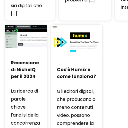
sia digitali che
int
[…]
Recensione
di NicheIQ
Cos'è Humix e
per il 2024
come funziona?
La ricerca di
Gli editori digitali,
parole
che producano o
chiave,
meno contenuti
l'analisi della
video, possono
concorrenza
comprendere la