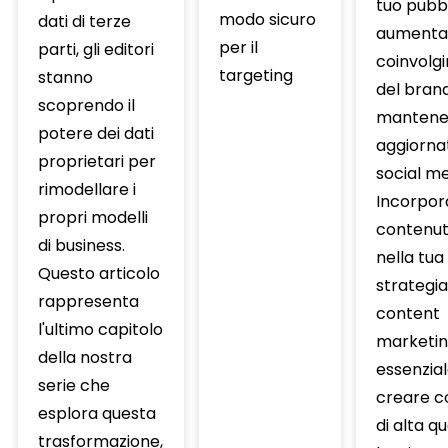
tuo pubbl
modo sicuro
dati di terze
aumentar
per il
parti, gli editori
coinvolg
targeting
stanno
del bran
scoprendo il
mantene
potere dei dati
aggiornati
proprietari per
social me
rimodellare i
Incorpor
propri modelli
contenut
di business.
nella tua
Questo articolo
strategia
rappresenta
content
l'ultimo capitolo
marketin
della nostra
essenzia
serie che
creare c
esplora questa
di alta q
trasformazione,