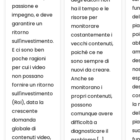
passione e
fu
ha il tempo e le
impegno, e deve
del
risorse per
garantire un
pia
monitorare
ritorno
po
costantemente i
sull'investimento.
ab
vecchi contenuti,
E ci sono ben
am
poiché ce ne
poche ragioni
des
sono sempre di
per cui i video
no
nuovi da creare.
non possano
esp
Anche se
fornire un ritorno
des
monitorano i
sull'investimento
co
propri contenuti,
(RoI), data la
la 
possono
crescente
del
comunque avere
domanda
pia
difficoltà a
globale di
su
diagnosticare il
contenuti video,
fu
problema […]