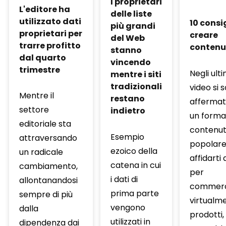
I proprietari
L'editore ha
delle liste
utilizzato dati
10 consig
più grandi
proprietari per
creare
del Web
trarre profitto
contenu
stanno
dal quarto
vincendo
trimestre
Negli ultim
mentre i siti
tradizionali
video si 
Mentre il
restano
affermat
settore
indietro
un forma
editoriale sta
contenu
Esempio
attraversando
popolare.
ezoico della
un radicale
affidarti 
catena in cui
cambiamento,
per
i dati di
allontanandosi
commerci
prima parte
sempre di più
virtualme
vengono
dalla
prodotti, i
utilizzati in
dipendenza dai