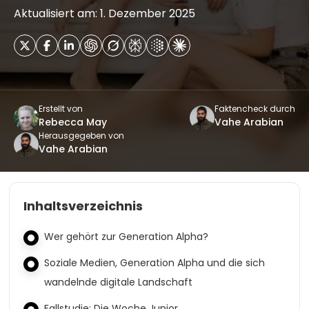
Aktualisiert am: 1. Dezember 2025
Erstellt von
Faktencheck durch
Rebecca May
Vahe Arabian
Herausgegeben von
Vahe Arabian
Inhaltsverzeichnis
Wer gehört zur Generation Alpha?
Soziale Medien, Generation Alpha und die sich
wandelnde digitale Landschaft
Fallstudie: Die Woche Junior