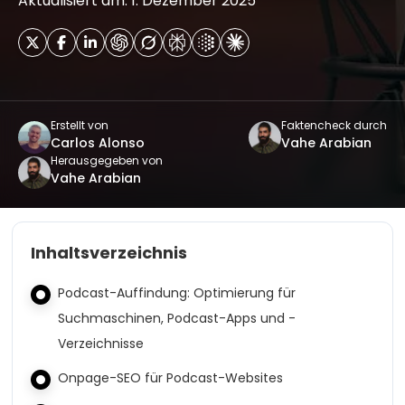
Aktualisiert am: 1. Dezember 2025
Erstellt von
Faktencheck durch
Carlos Alonso
Vahe Arabian
Herausgegeben von
Vahe Arabian
Inhaltsverzeichnis
Podcast-Auffindung: Optimierung für
Suchmaschinen, Podcast-Apps und -
Verzeichnisse
Onpage-SEO für Podcast-Websites