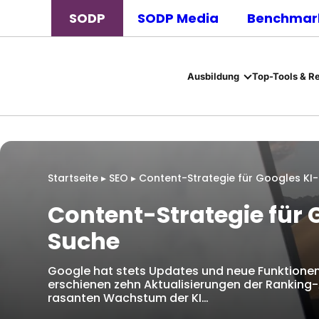
SODP
SODP Media
Benchmark
Ausbildung
Top-Tools & R
Startseite
▸
SEO
▸
Content-Strategie für Googles KI
Content-Strategie für 
Suche
Google hat stets Updates und neue Funktionen v
erschienen zehn Aktualisierungen der Ranking-A
rasanten Wachstum der KI…