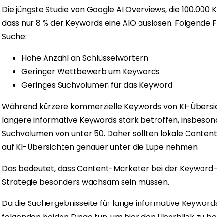
Die jüngste
Studie von Google AI Overviews
, die 100.000
dass nur 8 % der Keywords eine AIO auslösen. Folgende F
Suche:
Hohe Anzahl an Schlüsselwörtern
Geringer Wettbewerb um Keywords
Geringes Suchvolumen für das Keyword
Während kürzere kommerzielle Keywords von KI-Übersich
längere informative Keywords stark betroffen, insbeso
Suchvolumen von unter 50. Daher sollten
lokale Conten
auf KI-Übersichten genauer unter die Lupe nehmen
Das bedeutet, dass Content-Marketer bei der Keyword-
Strategie besonders wachsam sein müssen.
Da die Suchergebnisseite für lange informative Keywords 
folgenden beiden Dinge tun, um hier den Überblick zu be