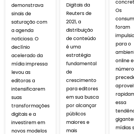
concret
Digitais da
demonstrava
Os
Reuters de
sinais de
consum
2021, a
saturação com
foram
distribuição
a agenda
impulsi
de conteúdo
noticiosa. O
para o
é uma
declínio
ambien
estratégia
acelerado da
online 
fundamental
mídia impressa
número
de
levou as
precede
crescimento
editoras a
aprovei
para editores
intensificarem
rapida
em sua busca
suas
essa
por alcançar
transformações
tendênc
públicos
digitais e a
gigante
maiores e
investirem em
mídias s
mais
novos modelos