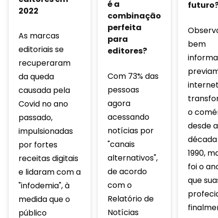
é a
futuro
2022
combinação
perfeita
Observ
As marcas
para
bem
editoriais se
editores?
inform
recuperaram
previam
Com 73% das
da queda
interne
pessoas
causada pela
transfo
agora
Covid no ano
o comé
acessando
passado,
desde a
notícias por
impulsionadas
década
"canais
por fortes
1990, m
alternativos",
receitas digitais
foi o a
de acordo
e lidaram com a
que sua
com o
"infodemia", à
profeci
Relatório de
medida que o
finalme
Notícias
público