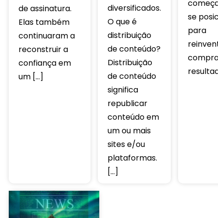
começa
diversificados.
de assinatura.
se posi
O que é
Elas também
para
distribuição
continuaram a
reinven
de conteúdo?
reconstruir a
compra
Distribuição
confiança em
resultad
de conteúdo
um […]
significa
republicar
conteúdo em
um ou mais
sites e/ou
plataformas.
[…]