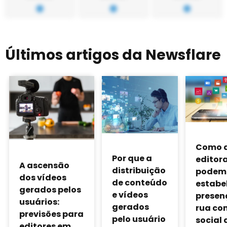
Últimos artigos da Newsflare
Como 
Por que a
editor
A ascensão
distribuição
podem
dos vídeos
de conteúdo
estabe
gerados pelos
e vídeos
presen
usuários:
gerados
rua co
previsões para
pelo usuário
social 
editores em