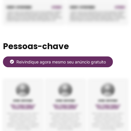
Pessoas-chave
Reivindique agora mesmo seu anúncio gratuito