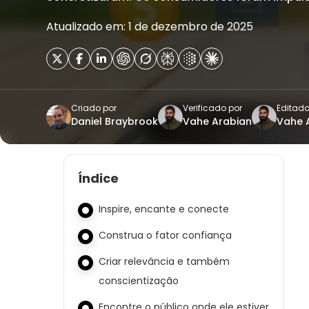
Atualizado em: 1 de dezembro de 2025
Criado por
Verificado por
Editado
Daniel Braybrook
Vahe Arabian
Vahe 
Índice
Inspire, encante e conecte
Construa o fator confiança
Criar relevância e também
conscientização
Encontre o público onde ele estiver