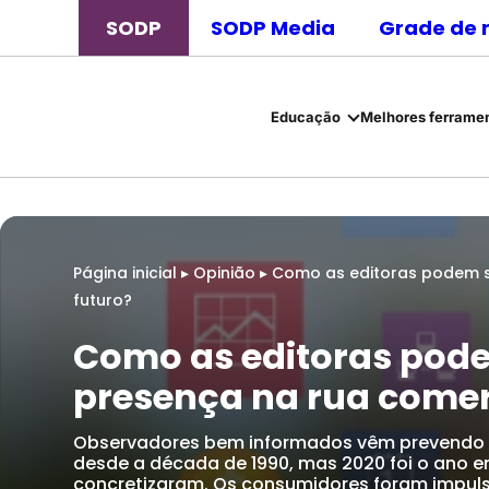
SODP
SODP Media
Grade de 
Educação
Melhores ferramen
Página inicial
▸
Opinião
▸
Como as editoras podem se
futuro?
Como as editoras pod
presença na rua comerc
Observadores bem informados vêm prevendo q
desde a década de 1990, mas 2020 foi o ano e
concretizaram. Os consumidores foram impuls