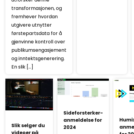
transformasjonen, og
fremhever hvordan
utgivere utnytter
førstepartsdata for å
gjenvinne kontroll over
publikumsengasjement
og inntektsgenerering.
En slik […]
Sideforsterker-
Humi
anmeldelse for
Slik selger du
anme
2024
videoer på