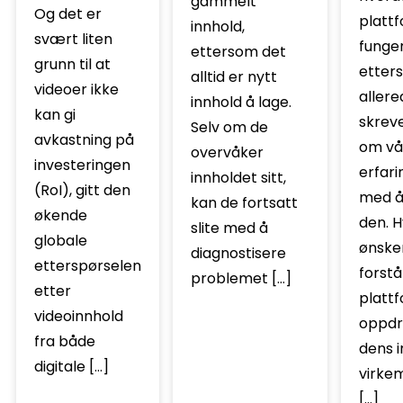
gammelt
Og det er
platt
innhold,
svært liten
funger
ettersom det
grunn til at
etter
alltid er nytt
videoer ikke
allere
innhold å lage.
kan gi
skrev
Selv om de
avkastning på
om vå
overvåker
investeringen
erfari
innholdet sitt,
(RoI), gitt den
med å
kan de fortsatt
økende
den. H
slite med å
globale
ønske
diagnostisere
etterspørselen
forstå
problemet […]
etter
platt
videoinnhold
oppdr
fra både
dens i
digitale […]
virke
[…]