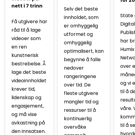
for 2
nett i 7 trinn
Selv det beste
State 
innholdet, som
Få utgivere har
Digital
er omhyggelig
råd til å lage
Publis
utformet og
videoer som
har br
omhyggelig
en ren
Humix
optimalisert, kan
kunstnerisk
Networ
begynne å falle
bestrebelse. Å
over 
nedover
lage det beste
måned
rangeringene
videoinnholdet
og vi 
over tid. De
krever tid,
til å d
fleste utgivere
lidenskap og
resul
mangler tid og
engasjement,
våre. 
ressurser til å
og må vise
komme
kontinuerlig
avkastning på
til å s
overvåke
den innsatsen.
hvord