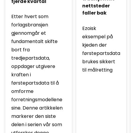
fjerde kvartal
nettsteder
faller bak
Etter hvert som
forlagsbransjen
Ezoisk
gjennomgår et
eksempel på
fundamentalt skifte
kjeden der
bort fra
førstepartsdata
tredjepartsdata,
brukes sikkert
oppdager utgivere
til målretting
kraften i
førstepartsdata til å
omforme
forretningsmodellene
sine. Denne artikkelen
markerer den siste
delen i serien vår som
utforsker denne