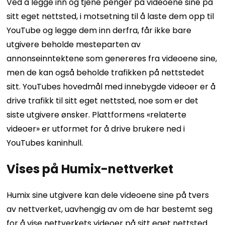
Ved å legge inn og tjene penger på videoene sine på
sitt eget nettsted, i motsetning til å laste dem opp til
YouTube og legge dem inn derfra, får ikke bare
utgivere beholde mesteparten av
annonseinntektene som genereres fra videoene sine,
men de kan også beholde trafikken på nettstedet
sitt.
YouTubes hovedmål med innebygde videoer er å
drive trafikk til sitt eget nettsted, noe som er det
siste utgivere ønsker. Plattformens «relaterte
videoer» er utformet for å drive brukere ned i
YouTubes kaninhull.
Vises på Humix-nettverket
Humix sine utgivere kan dele videoene sine på tvers
av nettverket, uavhengig av om de har bestemt seg
for å vise nettverkets videoer på sitt eget nettsted.