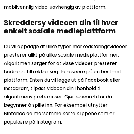
mobilvennlig video, uavhengig av plattform.
Skreddersy videoen din til hver
enkelt sosiale medieplattform
Du vil oppdage at ulike typer markedsføringsvideoer
presterer ulikt på ulike sosiale medieplattformer.
Algoritmen sørger for at visse videoer presterer
bedre og tiltrekker seg flere seere på en bestemt
plattform. Enten du vil legge ut på Facebook eller
Instagram, tilpass videoen din i henhold til
algoritmens preferanser. Gjør research før du
begynner å spille inn. For eksempel utnytter
Nintendo de morsomme korte klippene som er
populære på Instagram.