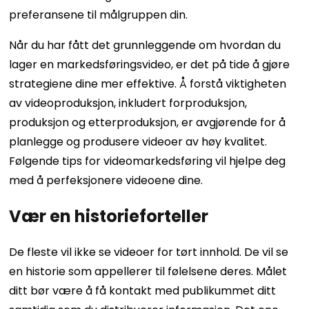
preferansene til målgruppen din.
Når du har fått det grunnleggende om hvordan du
lager en markedsføringsvideo, er det på tide å gjøre
strategiene dine mer effektive. Å forstå viktigheten
av videoproduksjon, inkludert forproduksjon,
produksjon og etterproduksjon, er avgjørende for å
planlegge og produsere videoer av høy kvalitet.
Følgende tips for videomarkedsføring vil hjelpe deg
med å perfeksjonere videoene dine.
Vær en historieforteller
De fleste vil ikke se videoer for tørt innhold. De vil se
en historie som appellerer til følelsene deres. Målet
ditt bør være å få kontakt med publikummet ditt