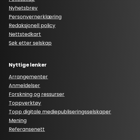
Nyhetsbrev
Personvernerklæring
Redaksjonell policy
Nettstedkart
Søk etter selskap
Nyttige lenker
Arrangementer
Anmeldelser
Forskning og ressurser
Toppverktøy
Topp digitale mediepubliseringsselskaper
Mening
Referansenett