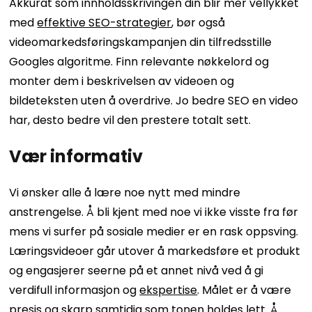
Akkurat som innholdsskrivingen din blir mer vellykket
med
effektive SEO-strategier
, bør også
videomarkedsføringskampanjen din tilfredsstille
Googles algoritme. Finn relevante nøkkelord og
monter dem i beskrivelsen av videoen og
bildeteksten uten å overdrive. Jo bedre SEO en video
har, desto bedre vil den prestere totalt sett.
Vær informativ
Vi ønsker alle å lære noe nytt med mindre
anstrengelse. Å bli kjent med noe vi ikke visste fra før
mens vi surfer på sosiale medier er en rask oppsving.
Læringsvideoer går utover å markedsføre et produkt
og engasjerer seerne på et annet nivå ved å gi
verdifull informasjon og
ekspertise
. Målet er å være
presis og skarp samtidig som tonen holdes lett. Å