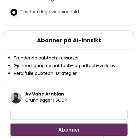
Tips for å lage videoinnhold
Abonner på AI-innsikt
Trendende pubtech-ressurser
Gjennomgang av pubtech- og adtech-verktøy
Verdifulle pubtech-strategier
Av Vahe Arabian
Grunnlegger i SODP