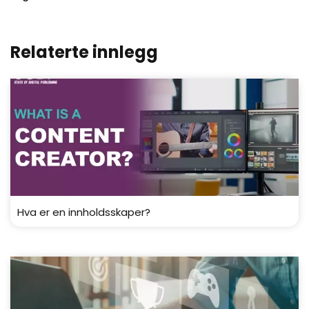
Relaterte innlegg
Hva er en innholdsskaper?