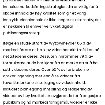
på sosiale medier. Å innlemme videoinnhold i
innholdsmarkedsføringsstrategien din er viktig for å
skape innhold av høy kvalitet som gir et varig
inntrykk. Videoinnhold er ikke lenger et alternativ; det
er nøkkelen til enhver vellykket digital
publiseringsstrategi.
Ifølge en
studie utført av Wyzowl
hevder 86 % av
markedsførere at bruk av video har økt trafikken på
nettstedene deres. Dessuten innrømmer 79 % av
forbrukerne at de har kjøpt fra et merke etter å ha
sett videoene deres. Over 50 % av forbrukerne
ønsker ingenting mer enn å se videoer fra
favorittmerkene sine. Laging av videoinnhold,
inkludert planlegging, innspilling og redigering av
videoer av høy kvalitet, er avgjørende for å engasjere
publikum og nå markedsføringsmål. Videoer er ikke