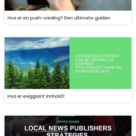
Hva er en push-varsling? Den ultimate guiden
Hva er eviggrønt innhold?