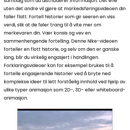
samtidig som du distribuerer informasjon. Det ene
uten det andre vil gjøre at markedsføringsvideoen din
faller flatt. Fortell historier som gir seeren en viss
verdi, slik at de føler trang til å vite mer om
merkevaren din. Vær konsis og vev en
sammenhengende fortelling. Denne Nike-videoen
forteller en flott historie, og selv om den er ganske
lang, blir du virkelig engasjert i handlingen.
Forklaringsvideoer kan for eksempel brukes til å
fortelle engasjerende historier ved å bryte ned
komplekse ideer til lett forståelig innhold ved hjelp av
ulike typer animasjon som 2D-, 3D- eller whiteboard-
animasjon.