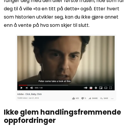
fanger deg med den aller første frasen, noe som får
deg til å ville «ta en titt på dette» også. Etter hvert
som historien utvikler seg, kan du ikke gjøre annet
enn å vente på hva som skjer til slutt.
Ikke glem handlingsfremmende
oppfordringer