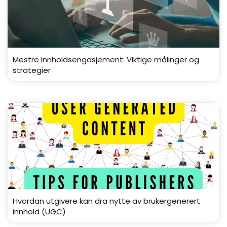
Mestre innholdsengasjement: Viktige målinger og
strategier
Hvordan utgivere kan dra nytte av brukergenerert
innhold (UGC)