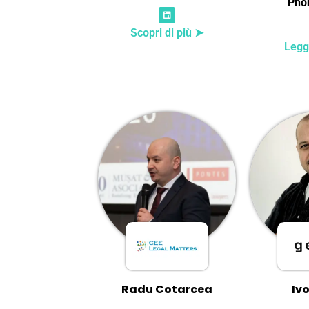
Pho
Scopri di più ➤
Legg
Radu Cotarcea
Iv