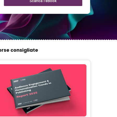
Scarica l'eBook
orse consigliate