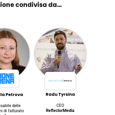
zione condivisa da…
Radu Tyrsina
lla Petrova
CEO
abile delle
ReflectorMedia
i di fatturato