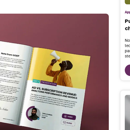
App
P
c
Non
te
pa
st