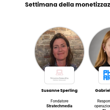
Settimana della monetizza
Susanne Sperling
Gabrie
Fondatore
Respons
Stratechmedia
operazion