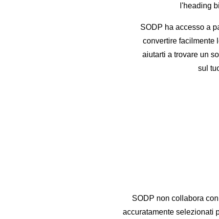
l'heading b
SODP ha accesso a partn
convertire facilmente l
aiutarti a trovare un s
sul tu
SODP non collabora con ch
accuratamente selezionati pe