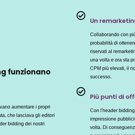
Un remarketin
Collaborando con più
probabilità di ottene
riservati al remarketi
una volta e ora sta p
CPM più elevati, il n
ing funzionano
successo.
Più punti di of
tevano aumentare i propri
Con l'header bidding, 
ta, che lasciava gli editori
impressione pubblicit
ader bidding dei nostri
volta. Di conseguenza