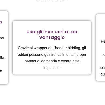
a
Usa gli involucri a tuo
vantaggio
ono
Pe
Grazie al wrapper dell'header bidding, gli
editori possono gestire facilmente i propri
f
lla
partner di domanda e creare aste
imparziali.
com
 o
qu