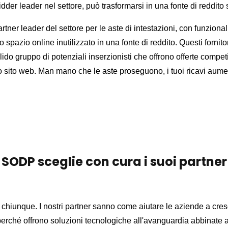
idder leader nel settore, può trasformarsi in una fonte di reddito s
er leader del settore per le aste di intestazioni, con funzional
o spazio online inutilizzato in una fonte di reddito. Questi fornit
olido gruppo di potenziali inserzionisti che offrono offerte compet
o sito web. Man mano che le aste proseguono, i tuoi ricavi aum
SODP sceglie con cura i suoi partner
iunque. I nostri partner sanno come aiutare le aziende a cresc
rché offrono soluzioni tecnologiche all'avanguardia abbinate a un