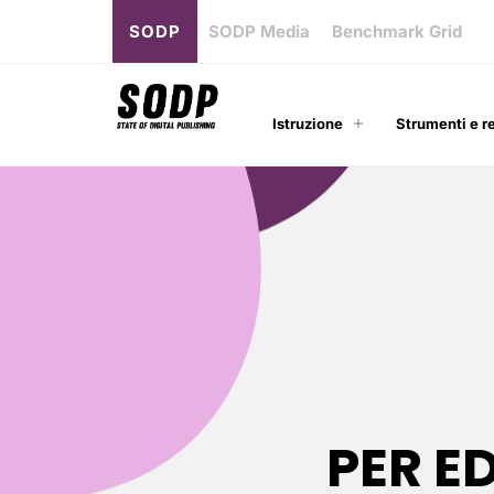
SODP
SODP Media
Benchmark Grid
Istruzione
Strumenti e r
PER E