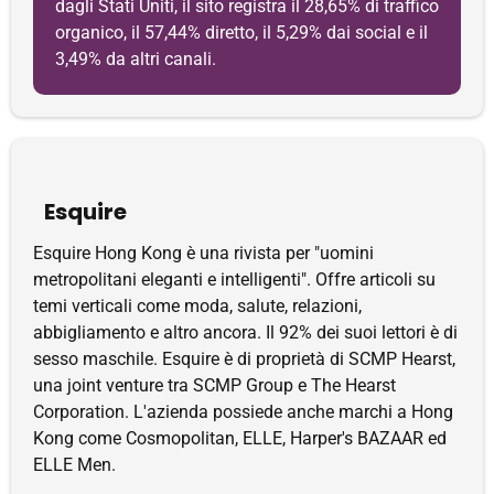
dagli Stati Uniti, il sito registra il 28,65% di traffico
organico, il 57,44% diretto, il 5,29% dai social e il
3,49% da altri canali.
Esquire
Esquire Hong Kong è una rivista per "uomini
metropolitani eleganti e intelligenti". Offre articoli su
temi verticali come moda, salute, relazioni,
abbigliamento e altro ancora. Il 92% dei suoi lettori è di
sesso maschile. Esquire è di proprietà di SCMP Hearst,
una joint venture tra SCMP Group e The Hearst
Corporation. L'azienda possiede anche marchi a Hong
Kong come Cosmopolitan, ELLE, Harper's BAZAAR ed
ELLE Men.