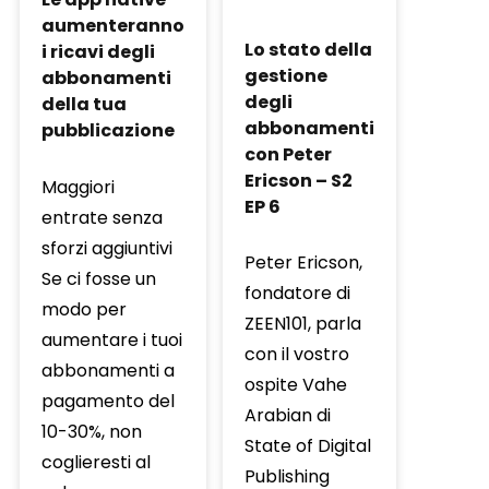
aumenteranno
Lo stato della
i ricavi degli
gestione
abbonamenti
degli
della tua
abbonamenti
pubblicazione
con Peter
Ericson – S2
Maggiori
EP 6
entrate senza
sforzi aggiuntivi
Peter Ericson,
Se ci fosse un
fondatore di
modo per
ZEEN101, parla
aumentare i tuoi
con il vostro
abbonamenti a
ospite Vahe
pagamento del
Arabian di
10-30%, non
State of Digital
coglieresti al
Publishing