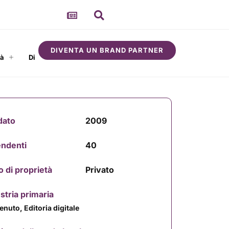
DIVENTA UN BRAND PARTNER
tà
Di
dato
2009
endenti
40
o di proprietà
Privato
stria primaria
nuto, Editoria digitale