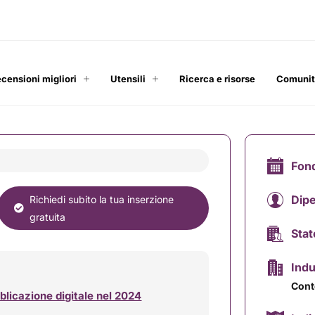
ecensioni migliori
Utensili
Ricerca e risorse
Comuni
Fon
Dip
Richiedi subito la tua inserzione
gratuita
Stat
Indu
Conte
bblicazione digitale nel 2024