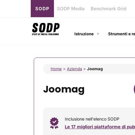
SODP
SODP Media
Benchmark Grid
Istruzione
Strumenti e r
Home
>
Azienda
>
Joomag
Joomag
Inclusione nell'elenco SODP
Le 17 migliori piattaforme di pu