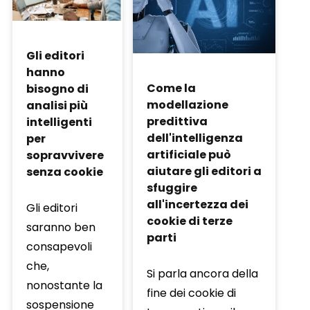
Gli editori
hanno
Come la
bisogno di
modellazione
analisi più
predittiva
intelligenti
dell'intelligenza
per
artificiale può
sopravvivere
aiutare gli editori a
senza cookie
sfuggire
all'incertezza dei
Gli editori
cookie di terze
saranno ben
parti
consapevoli
che,
Si parla ancora della
nonostante la
fine dei cookie di
sospensione