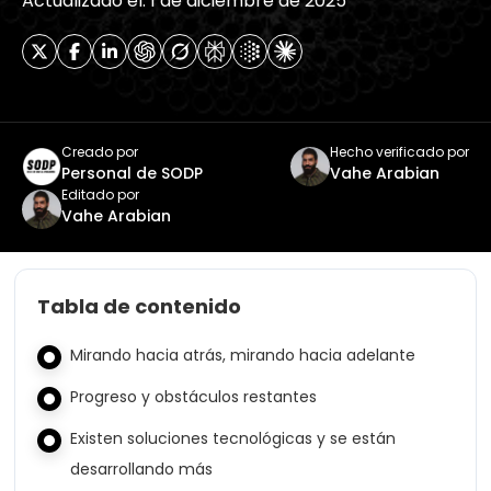
Actualizado el: 1 de diciembre de 2025
Creado por
Hecho verificado por
Personal de SODP
Vahe Arabian
Editado por
Vahe Arabian
Tabla de contenido
Mirando hacia atrás, mirando hacia adelante
Progreso y obstáculos restantes
Existen soluciones tecnológicas y se están
desarrollando más