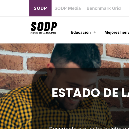
SODP
SODP Media
Benchmark Grid
Educación
Mejores herr
ESTADO DE L