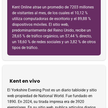
Kent Online atrae un promedio de 7203 millones
de visitantes al mes, de los cuales el 10,12 %
utiliza computadoras de escritorio y el 89,88 %
dispositivos móviles. El sitio web,
predominantemente del Reino Unido, recibe un
28,65 % de tráfico orgánico, un 57,44 % directo,
un 18,60 % de redes sociales y un 3,82 % de otros
tipos de tráfico.
Kent en vivo
El Yorkshire Evening Post es un diario tabloide y sitio
web propiedad de National World. Fue fundado en
1890. En 2024, su tirada impresa era de 3920
ejemplares. En su sitio web, publica artículos diarios