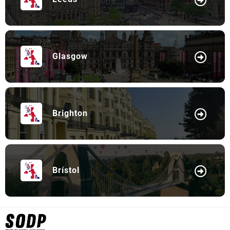
Glasgow
Brighton
Brístol