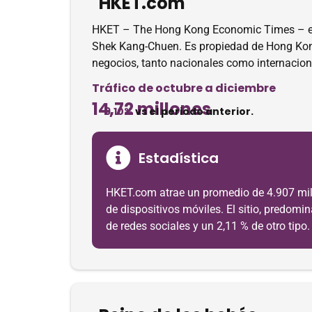
HKET.com
HKET – The Hong Kong Economic Times – es 
Shek Kang-Chuen. Es propiedad de Hong Kong 
negocios, tanto nacionales como internacion
Tráfico de octubre a diciembre
14,72 millones
-9.10%
vs el periodo anterior.
Estadística
HKET.com atrae un promedio de 4.907 millo
de dispositivos móviles. El sitio, predomi
de redes sociales y un 2,11 % de otro tipo.