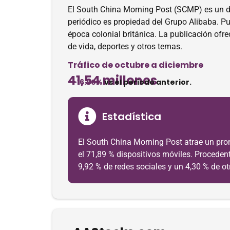
El South China Morning Post (SCMP) es un d
periódico es propiedad del Grupo Alibaba. Pub
época colonial británica. La publicación ofre
de vida, deportes y otros temas.
Tráfico de octubre a diciembre
41,54 millones
-16.90%
vs el periodo anterior.
Estadística
El South China Morning Post atrae un prom
el 71,89 % dispositivos móviles. Procedent
9,92 % de redes sociales y un 4,30 % de otr