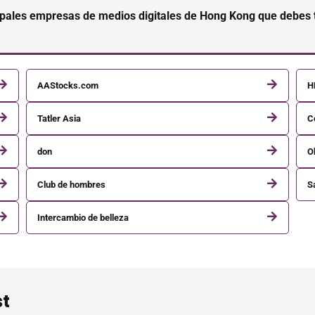
cipales empresas de medios digitales de Hong Kong que debes 
AAStocks.com
H
Tatler Asia
C
don
O
Club de hombres
S
Intercambio de belleza
st