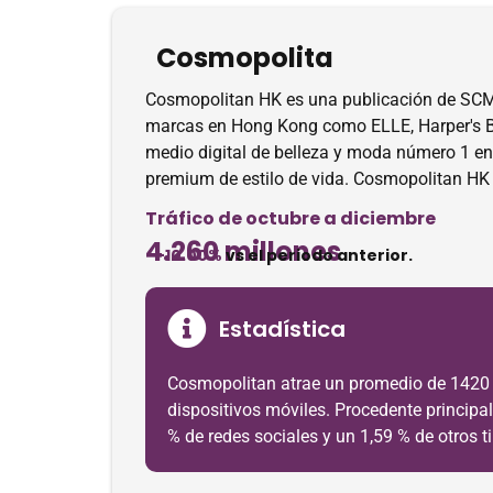
Cosmopolita
Cosmopolitan HK es una publicación de SCM
marcas en Hong Kong como ELLE, Harper's BA
medio digital de belleza y moda número 1 en
premium de estilo de vida. Cosmopolitan HK p
Tráfico de octubre a diciembre
4.260 millones
-10.00%
vs el periodo anterior.
Estadística
Cosmopolitan atrae un promedio de 1420 mi
dispositivos móviles. Procedente principal
% de redes sociales y un 1,59 % de otros ti