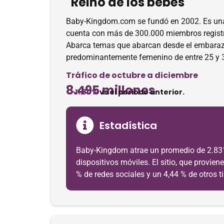
Reino de los bebés
Baby-Kingdom.com se fundó en 2002. Es una
cuenta con más de 300.000 miembros registra
Abarca temas que abarcan desde el embarazo h
predominantemente femenino de entre 25 y 
Tráfico de octubre a diciembre
8.495 millones
-11.80%
vs el periodo anterior.
Estadística
Baby-Kingdom atrae un promedio de 2.831 m
dispositivos móviles. El sitio, que provie
% de redes sociales y un 4,44 % de otros ti