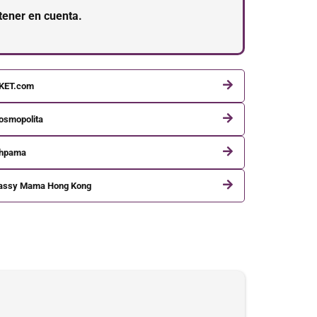
tener en cuenta.
KET.com
osmopolita
hpama
assy Mama Hong Kong