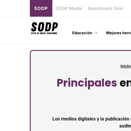
SODP
SODP Media
Benchmark Grid
Educación
Mejores herr
Inicio
Principales
em
Los medios digitales y la publicació
audie