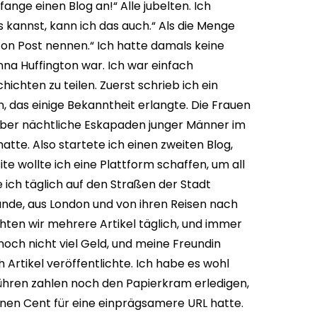
ange einen Blog an!“ Alle jubelten. Ich
s kannst, kann ich das auch.“ Als die Menge
ngton Post nennen.“ Ich hatte damals keine
na Huffington war. Ich war einfach
chten zu teilen. Zuerst schrieb ich ein
 das einige Bekanntheit erlangte. Die Frauen
über nächtliche Eskapaden junger Männer im
atte. Also startete ich einen zweiten Blog,
te wollte ich eine Plattform schaffen, um all
ie ich täglich auf den Straßen der Stadt
unde, aus London und von ihren Reisen nach
hten wir mehrere Artikel täglich, und immer
och nicht viel Geld, und meine Freundin
h Artikel veröffentlichte. Ich habe es wohl
ühren zahlen noch den Papierkram erledigen,
einen Cent für eine einprägsamere URL hatte.