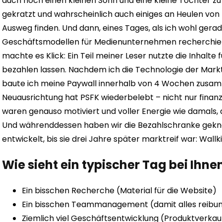
auch noch einen kleinen Sohn und eine kleine Tochter zu
gekratzt und wahrscheinlich auch einiges an Heulen von
Ausweg finden.
Und dann, eines Tages, als ich wohl gera
Geschäftsmodellen für Medienunternehmen recherchiert
machte es Klick: Ein Teil meiner Leser nutzte die Inhalte f
bezahlen lassen.
Nachdem ich die Technologie der Markt
baute ich meine Paywall innerhalb von 4 Wochen zusam
Neuausrichtung hat PSFK wiederbelebt – nicht nur finanzi
waren genauso motiviert und voller Energie wie damals, a
Und währenddessen haben wir die Bezahlschranke gekna
entwickelt, bis sie drei Jahre später marktreif war: Wallki
Wie sieht ein typischer Tag bei Ihne
Ein bisschen Recherche (Material für die Website)
Ein bisschen Teammanagement (damit alles reibung
Ziemlich viel Geschäftsentwicklung (Produktverkau