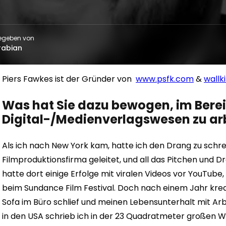
egeben von
rabian
Piers Fawkes ist der Gründer von
www.psfk.com
&
wallki
Was hat Sie dazu bewogen, im Bere
Digital-/Medienverlagswesen zu ar
Als ich nach New York kam, hatte ich den Drang zu schrei
Filmproduktionsfirma geleitet, und all das Pitchen und
hatte dort einige Erfolge mit viralen Videos vor YouTube
beim Sundance Film Festival. Doch nach einem Jahr kreat
Sofa im Büro schlief und meinen Lebensunterhalt mit Arb
in den USA schrieb ich in der 23 Quadratmeter großen W