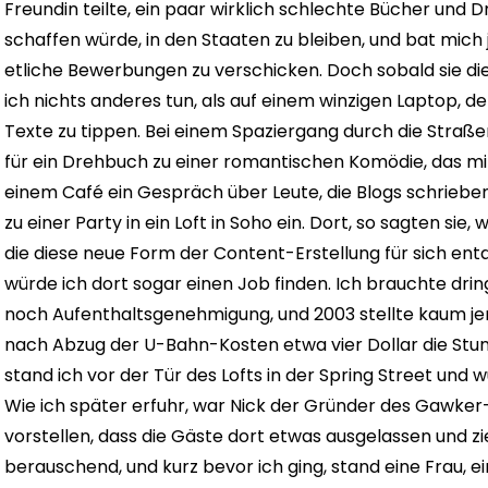
Freundin teilte, ein paar wirklich schlechte Bücher und D
schaffen würde, in den Staaten zu bleiben, und bat mich j
etliche Bewerbungen zu verschicken. Doch sobald sie die
ich nichts anderes tun, als auf einem winzigen Laptop
Texte zu tippen. Bei einem Spaziergang durch die Straße
für ein Drehbuch zu einer romantischen Komödie, das mi
einem Café ein Gespräch über Leute, die Blogs schrieben.
zu einer Party in ein Loft in Soho ein. Dort, so sagten sie
die diese neue Form der Content-Erstellung für sich entd
würde ich dort sogar einen Job finden. Ich brauchte dri
noch Aufenthaltsgenehmigung, und 2003 stellte kaum je
nach Abzug der U-Bahn-Kosten etwa vier Dollar die St
stand ich vor der Tür des Lofts in der Spring Street un
Wie ich später erfuhr, war Nick der Gründer des Gawke
vorstellen, dass die Gäste dort etwas ausgelassen und z
berauschend, und kurz bevor ich ging, stand eine Frau, ein