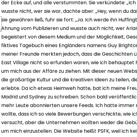
der Ecke auf, und alle verstummten. Sie verkündete: „Ich f
wusste nicht, wer sie war, dachte aber: „Hey, wenn du da
sie gewähren ließ, fuhr sie fort: „Ja. Ich werde ihn Huffi
Ahnung vom Publizieren und wusste auch nicht, wer Arian
begeistert von diesem Medium und der Möglichkeit, Geschi
fiktives Tagebuch eines Engländers namens Guy Brighton,
meiner Freunde merkten jedoch, dass die Geschichten 
East Village nicht so erfunden waren, wie ich behauptet h
um mich aus der Affäre zu ziehen. Mit dieser neuen Websi
die großartige Kultur und die kreativen Ideen zu teilen, d
erlebte. Da ich etwas Heimweh hatte, bat ich meine Fre
Madrid und Sydney zu schreiben. Schon bald veröffentlic
mehr Leute abonnierten unsere Feeds. Ich hatte immer n
wollte, dass ich so viele Bewerbungen verschickte, wie ic
versucht, aber die Unternehmen wollten weder die Geb
um mich einzustellen. Die Website heißt PSFK, weil ich k