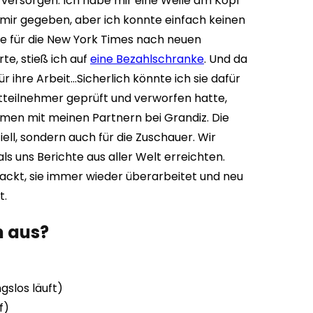
 versorgen.
Ich habe mir eine Weile am Kopf
 mir gegeben, aber ich konnte einfach keinen
de für die New York Times nach neuen
e, stieß ich auf
eine Bezahlschranke
. Und da
ür ihre Arbeit…
Sicherlich könnte ich sie dafür
teilnehmer geprüft und verworfen hatte,
men mit meinen Partnern bei Grandiz.
Die
ell, sondern auch für die Zuschauer. Wir
ls uns Berichte aus aller Welt erreichten.
ckt, sie immer wieder überarbeitet und neu
t.
n aus?
slos läuft)
f)