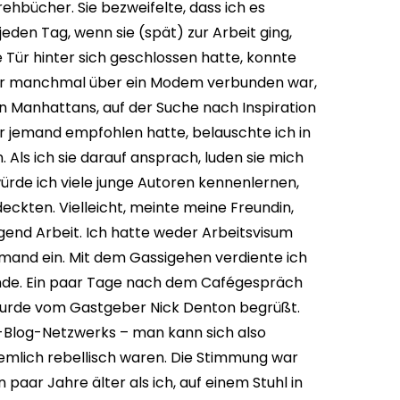
rehbücher. Sie bezweifelte, dass ich es
eden Tag, wenn sie (spät) zur Arbeit ging,
 Tür hinter sich geschlossen hatte, konnte
, der manchmal über ein Modem verbunden war,
n Manhattans, auf der Suche nach Inspiration
r jemand empfohlen hatte, belauschte ich in
 Als ich sie darauf ansprach, luden sie mich
, würde ich viele junge Autoren kennenlernen,
eckten. Vielleicht, meinte meine Freundin,
ngend Arbeit. Ich hatte weder Arbeitsvisum
mand ein. Mit dem Gassigehen verdiente ich
unde. Ein paar Tage nach dem Cafégespräch
d wurde vom Gastgeber Nick Denton begrüßt.
r-Blog-Netzwerks – man kann sich also
iemlich rebellisch waren. Die Stimmung war
 paar Jahre älter als ich, auf einem Stuhl in