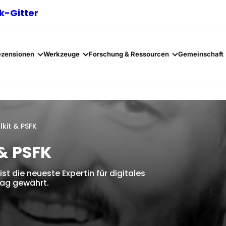
-Gitter
ezensionen
Werkzeuge
Forschung & Ressourcen
Gemeinschaft
lkit & PSFK
 & PSFK
st die neueste Expertin für digitales
ltag gewährt.