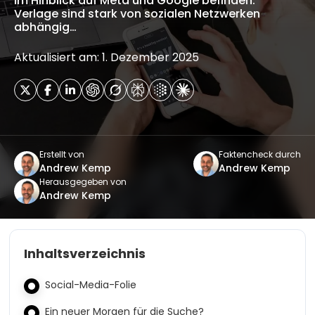
im Hinblick auf Meta und Google befinden.
Verlage sind stark von sozialen Netzwerken
abhängig…
Aktualisiert am: 1. Dezember 2025
Erstellt von
Faktencheck durch
Andrew Kemp
Andrew Kemp
Herausgegeben von
Andrew Kemp
Inhaltsverzeichnis
Social-Media-Folie
Ein neuer Morgen für die Suche?