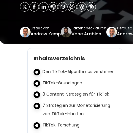
Erstellt von
Faktencheck durch
Herausg
Andrew Kemp
Vahe Arabian
Andre
Inhaltsverzeichnis
Den TikTok-Algorithmus verstehen
TikTok-Grundlagen
8 Content-Strategien für TikTok
7 Strategien zur Monetarisierung
von TikTok-Inhalten
TikTok-Forschung