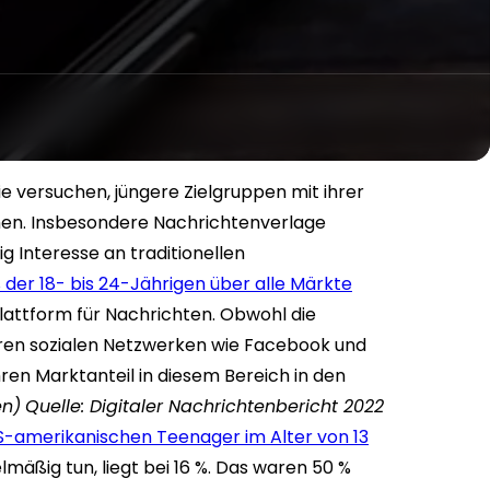
 sie versuchen, jüngere Zielgruppen mit ihrer
hen. Insbesondere Nachrichtenverlage
g Interesse an traditionellen
 der 18- bis 24-Jährigen über alle Märkte
lattform für Nachrichten. Obwohl die
eren sozialen Netzwerken wie Facebook und
hren Marktanteil in diesem Bereich in den
en)
Quelle: Digitaler Nachrichtenbericht 2022
S-amerikanischen Teenager im Alter von 13
elmäßig tun, liegt bei 16 %. Das waren 50 %