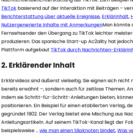
TikTok
basierend auf der Interaktion mit Beiträgen – ver
Berichterstattung über aktuelle Ereignisse
,
Erklärinhalt
,
Nutzergenerierte Inhalte mit Anmerkungen
Man könnte a
Fernsehsender den Übergang zu TikTok leichter meistern,
produzieren. Das spanische Start-up Ac2ality hat jedoch 
Plattform aufgebaut
TikTok durch Nachrichten-Erklärin
2. Erklärender Inhalt
Erklärvideos sind äußerst vielseitig. Sie eignen sich nicht
bereits erwähnt –, sondern auch für zeitlose Themen. Anl
Indem sie Schritt-für-Schritt-Anleitungen bieten, könne
positionieren. Ein Beispiel für einen etablierten Verlag, d
gegründet 1902. Der Verlag bietet eine Mischung aus Na
Anleitungsartikeln. Auf seinem TikTok-Kanal liegt der Fok
beispielsweise …
wie man einen Slipknoten bindet
,
Was ve