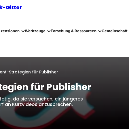
-Gitter
ezensionen
Werkzeuge
Forschung & Ressourcen
Gemeinschaft
nt-Strategien für Publisher
egien für Publisher
stetig, da sie versuchen, ein jüngeres
rf an Kurzvideos anzusprechen.