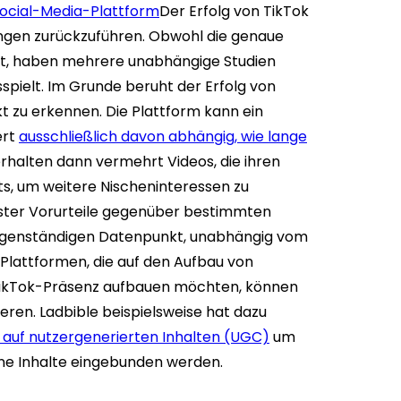
Social-Media-Plattform
Der Erfolg von TikTok
lungen zurückzuführen. Obwohl die genaue
st, haben mehrere unabhängige Studien
sspielt. Im Grunde beruht der Erfolg von
kt zu erkennen. Die Plattform kann ein
ert
ausschließlich davon abhängig, wie lange
rhalten dann vermehrt Videos, die ihren
s, um weitere Nischeninteressen zu
usster Vorurteile gegenüber bestimmten
 eigenständigen Datenpunkt, unabhängig vom
n Plattformen, die auf den Aufbau von
 TikTok-Präsenz aufbauen möchten, können
ieren. Ladbible beispielsweise hat dazu
 auf nutzergenerierten Inhalten (UGC)
um
ene Inhalte eingebunden werden.