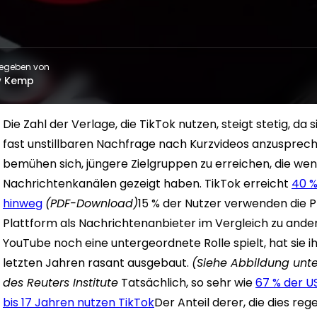
egeben von
w Kemp
Die Zahl der Verlage, die TikTok nutzen, steigt stetig, da
fast unstillbaren Nachfrage nach Kurzvideos anzusprec
bemühen sich, jüngere Zielgruppen zu erreichen, die weni
Nachrichtenkanälen gezeigt haben. TikTok erreicht
40 %
hinweg
(PDF-Download)
15 % der Nutzer verwenden die P
Plattform als Nachrichtenanbieter im Vergleich zu and
YouTube noch eine untergeordnete Rolle spielt, hat sie i
letzten Jahren rasant ausgebaut.
(Siehe Abbildung unt
des Reuters Institute
Tatsächlich, so sehr wie
67 % der U
bis 17 Jahren nutzen TikTok
Der Anteil derer, die dies reg