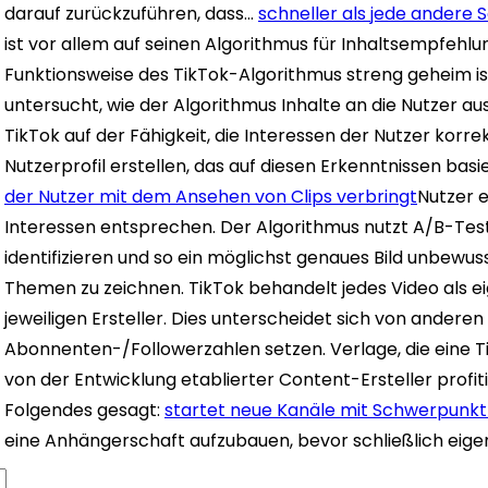
darauf zurückzuführen, dass…
schneller als jede andere 
ist vor allem auf seinen Algorithmus für Inhaltsempfeh
Funktionsweise des TikTok-Algorithmus streng geheim i
untersucht, wie der Algorithmus Inhalte an die Nutzer au
TikTok auf der Fähigkeit, die Interessen der Nutzer korre
Nutzerprofil erstellen, das auf diesen Erkenntnissen basi
der Nutzer mit dem Ansehen von Clips verbringt
Nutzer e
Interessen entsprechen. Der Algorithmus nutzt A/B-Test
identifizieren und so ein möglichst genaues Bild unbew
Themen zu zeichnen. TikTok behandelt jedes Video als
jeweiligen Ersteller. Dies unterscheidet sich von andere
Abonnenten-/Followerzahlen setzen. Verlage, die eine
von der Entwicklung etablierter Content-Ersteller profit
Folgendes gesagt:
startet neue Kanäle mit Schwerpunkt
eine Anhängerschaft aufzubauen, bevor schließlich eig