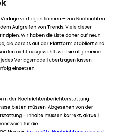
ok
e Verlage verfolgen können – von Nachrichten
 dem Aufgreifen von Trends. Viele dieser
inzipien. Wir haben die Liste daher auf neun
e, die bereits auf der Plattform etabliert sind
 wurden nicht ausgewählt, weil sie allgemeine
f jedes Verlagsmodell übertragen lassen,
folg einsetzen.
e Form der Nachrichtenberichterstattung
eignisse bieten müssen. Abgesehen von der
stattung – Inhalte müssen korrekt, aktuell
hensweise für die
 NBC News –
der größte Nachrichtenverlag auf