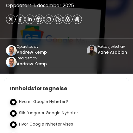
Oppdatert: 1. desember 2025
Opprettet av
Faktasjekket av
Andrew Kemp
Vahe Arabian
Redigert av
Andrew Kemp
Innholdsfortegnelse
Hva er Google Nyheter?
Slik fungerer Google Nyheter
Hvor Google Nyheter vises