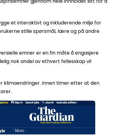
sjonsemner gjennom hele innholdet sitt for å
gge et interaktivt og inkluderende miljø for
rukerne stille spørsmål, lære og på andre
versielle emner er en fin måte å engasjere
delig nok andel av ethvert fellesskap vil
r klimaendringer. Innen timer etter at den
arer.