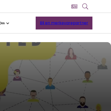
Bli en merkevarepartner
Om