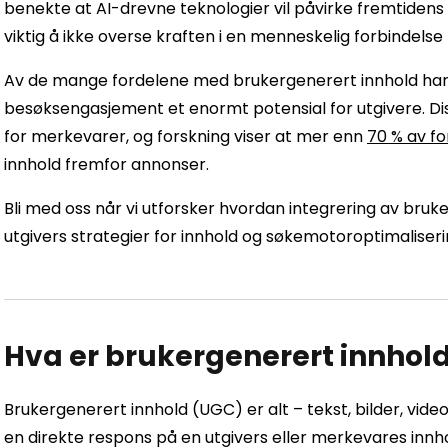
benekte at AI-drevne teknologier vil påvirke fremtidens
viktig å ikke overse kraften i en menneskelig forbindelse
Av de mange fordelene med brukergenerert innhold har s
besøksengasjement et enormt potensial for utgivere. Di
for merkevarer, og forskning viser at mer enn
70 % av f
innhold fremfor annonser.
Bli med oss ​​når vi utforsker hvordan integrering av bruk
utgivers strategier for innhold og søkemotoroptimaliser
Hva er brukergenerert innhol
Brukergenerert innhold (UGC) er alt – tekst, bilder, vid
en direkte respons på en utgivers eller merkevares innhol