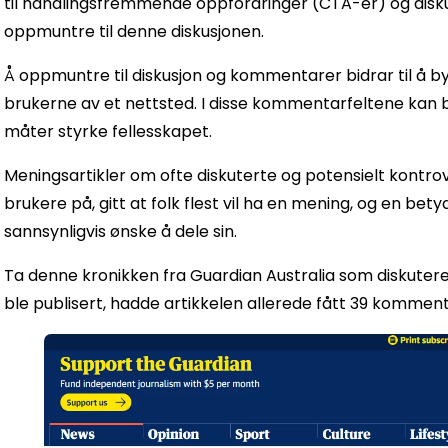
til handlingsfremmende oppfordringer (CTA-er) og disku
oppmuntre til denne diskusjonen.
Å oppmuntre til diskusjon og kommentarer bidrar til å by
brukerne av et nettsted. I disse kommentarfeltene kan b
måter styrke fellesskapet.
Meningsartikler om ofte diskuterte og potensielt kontro
brukere på, gitt at folk flest vil ha en mening, og en bety
sannsynligvis ønske å dele sin.
Ta denne kronikken fra Guardian Australia som diskutere
ble publisert, hadde artikkelen allerede fått 39 komment