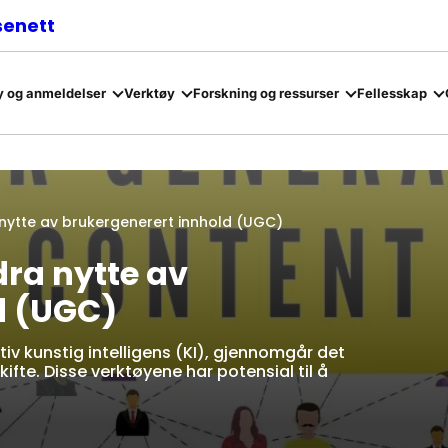
senett
 og anmeldelser
Verktøy
Forskning og ressurser
Fellesskap
nytte av brukergenerert innhold (UGC)
ra nytte av
d (UGC)
v kunstig intelligens (KI), gjennomgår det
ifte. Disse verktøyene har potensial til å