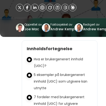
Opprettet av
Faktasjekket av
Redigert av
Joe Mac
Andrew Kemp
Andrew Kem
Innholdsfortegnelse
Hva er brukergenerert innhold
(UGC)?
5 eksempler på brukergenerert
innhold (UGC) som utgivere kan
utnytte
7 fordeler med brukergenerert
innhold (UGC) for utgivere