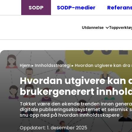
SODP
SODP-medier
Referan
Utdannelse
Toppverktøy
Hjem
▸
Innholdsstrategi
▸
Hvordan utgivere kan dra 
Hvordan utgivere kan d
brukergenerert innhol
Takket være den økende trenden innen generati
digitale publiseringsøkosystemet et seismisk sk
snu opp ned på hvordan innholdsskapere ..
Oppdatert: 1. desember 2025