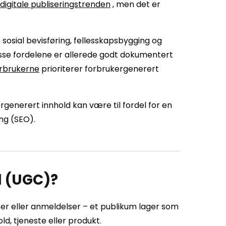
digitale publiseringstrenden
, men det er
osial bevisføring, fellesskapsbygging og
sse fordelene er allerede godt dokumentert
orbrukerne
prioriterer forbrukergenerert
ergenerert innhold kan være til fordel for en
ing (SEO).
d (UGC)?
eoer eller anmeldelser – et publikum lager som
d, tjeneste eller produkt.