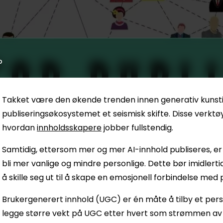
p
Takket være den økende trenden innen generativ kunstig 
publiseringsøkosystemet et seismisk skifte. Disse verktø
hvordan
innholdsskapere
jobber fullstendig.
Samtidig, ettersom mer og mer AI-innhold publiseres, er 
bli mer vanlige og mindre personlige. Dette bør imidlert
å skille seg ut til å skape en emosjonell forbindelse med
Brukergenerert innhold (UGC) er én måte å tilby et per
legge større vekt på UGC etter hvert som strømmen av 