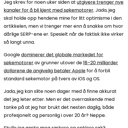
Jeg skrev for noen uker siden at
utgivere trenger nye
kanaler for å bli kjent med søkemotorer
. Jada, jeg
skal holde opp hendene mine for litt optimisme i den
artikkelen, men vi trenger mer enn å snakke om hvor
dårlige SERP-ene er. Spesielt når de faktisk ikke virker
så langt unna.
Google
dominerer det globale markedet for
søkemotorer
av grunner utover de
18–20 milliarder
dollarene de angivelig betaler Apple
for å forbli
standard søkemotor på tvers av iOS og OS.
Jada, jeg kan slite noen dager med å finne akkurat
det jeg leter etter. Men er det overraskende med
tanke på at jeg har brukt det nesten daglig, både
profesjonelt og personlig i over 20 år? Neppe.
Skulle jeg ønske meg raskere og enklere søk?