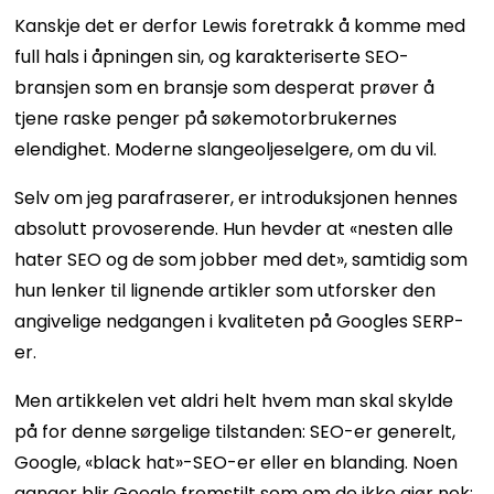
Kanskje det er derfor Lewis foretrakk å komme med
full hals i åpningen sin, og karakteriserte SEO-
bransjen som en bransje som desperat prøver å
tjene raske penger på søkemotorbrukernes
elendighet. Moderne slangeoljeselgere, om du vil.
Selv om jeg parafraserer, er introduksjonen hennes
absolutt provoserende. Hun hevder at «nesten alle
hater SEO og de som jobber med det», samtidig som
hun lenker til lignende artikler som utforsker den
angivelige nedgangen i kvaliteten på Googles SERP-
er.
Men artikkelen vet aldri helt hvem man skal skylde
på for denne sørgelige tilstanden: SEO-er generelt,
Google, «black hat»-SEO-er eller en blanding. Noen
ganger blir Google fremstilt som om de ikke gjør nok;