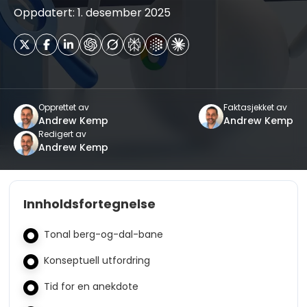
Oppdatert: 1. desember 2025
Opprettet av
Faktasjekket av
Andrew Kemp
Andrew Kemp
Redigert av
Andrew Kemp
Innholdsfortegnelse
Tonal berg-og-dal-bane
Konseptuell utfordring
Tid for en anekdote