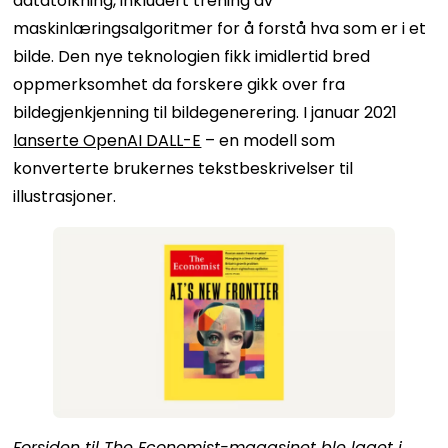
datatolkning, inkludert trening av
maskinlæringsalgoritmer for å forstå hva som er i et
bilde. Den nye teknologien fikk imidlertid bred
oppmerksomhet da forskere gikk over fra
bildegjenkjenning til bildegenerering. I januar 2021
lanserte OpenAI DALL-E
– en modell som
konverterte brukernes tekstbeskrivelser til
illustrasjoner.
Forsiden til The Economist-magasinet ble laget i