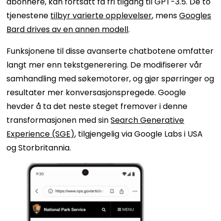
abonnere, kan fortsatt få fri tilgang til GPT-3.5. De to
tjenestene
tilbyr varierte opplevelser
, mens
Googles
Bard drives av en annen modell
.
Funksjonene til disse avanserte chatbotene omfatter
langt mer enn tekstgenerering. De modifiserer vår
samhandling med søkemotorer, og gjør spørringer og
resultater mer konversasjonspregede. Google
hevder å ta det neste steget fremover i denne
transformasjonen med sin
Search Generative
Experience (SGE)
, tilgjengelig via Google Labs i USA
og Storbritannia.