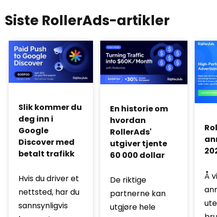
Siste RollerAds-artikler
Slik kommer du
En historie om
deg inn i
hvordan
Ro
Google
RollerAds'
an
Discover med
utgiver tjente
20
betalt trafikk
60 000 dollar
Å v
Hvis du driver et
De riktige
ann
nettsted, har du
partnerne kan
ute
sannsynligvis
utgjøre hele
bru