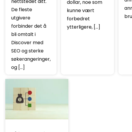
nettstedet ditt.
dollar, noe som
an
De fleste
kunne vært
bru
utgivere
forbedret
forbinder det å
ytterligere, […]
bli omtalt i
Discover med
SEO og sterke
søkerangeringer,
og […]