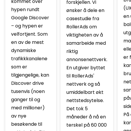
kommet over
forskjellen. Vi
(UX
hypen rundt
ønsker å dele en
en 
Google Discover
casestudie fra
bal
– og hypen er
RollerAds om
utg
velfortjent. Som
viktigheten av å
ma
en av de mest
samarbeide med
ell
dynamiske
riktig
er 
trafikkkanalene
annonsenettverk.
kan
som er
En utgiver byttet
bru
tilgjengelige, kan
til RollerAds'
net
Discover drive
nettverk og så
sam
tusenvis (noen
umiddelbart økt
påv
ganger til og
nettstedsytelse.
sid
med millioner)
Det tok 5
På 
av nye
måneder å nå en
kan
besøkende til
terskel på 60 000
ann