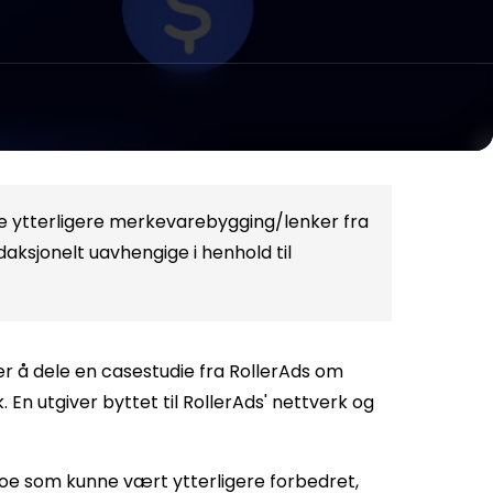
de ytterligere merkevarebygging/lenker fra
edaksjonelt uavhengige i henhold til
ker å dele en casestudie fra RollerAds om
En utgiver byttet til RollerAds' nettverk og
noe som kunne vært ytterligere forbedret,