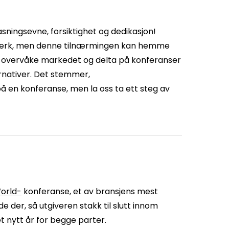
asningsevne, forsiktighet og dedikasjon!
ttverk, men denne tilnærmingen kan hemme
g å overvåke markedet og delta på konferanser
rnativer. Det stemmer,
å en konferanse, men la oss ta ett steg av
World-
konferanse, et av bransjens mest
 der, så utgiveren stakk til slutt innom
t nytt år for begge parter.