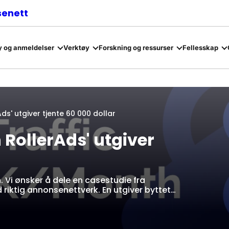
senett
 og anmeldelser
Verktøy
Forskning og ressurser
Fellesskap
ds' utgiver tjente 60 000 dollar
 RollerAds' utgiver
n. Vi ønsker å dele en casestudie fra
riktig annonsenettverk. En utgiver byttet…