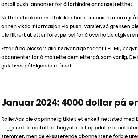
antall push-annonser for å forhindre annonsetretthet.
Nettstedbrukere mottok ikke bare annonser, men også n
annen viktig informasjon via push-varsler, så grensen ble 
ble filtrert ut etter forespørsel for å overholde utgivere
Etter å ha plassert alle nødvendige tagger i HTML, begy
abonnenter for å målrette dem etterpå, som vanlig. De f
gikk hver påfølgende måned.
Januar 2024: 4000 dollar på e
RollerAds ble opprinnelig tildelt et enkelt nettsted med
taggene ble erstattet, begynte det oppdaterte nettste
stemmer, men de eksisterende abonnentene forble utenf