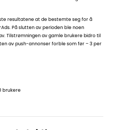
ste resultatene at de bestemte seg for å
erAds. På slutten av perioden ble noen
v. Tilstrømningen av gamle brukere bidro til
ten av push-annonser forble som før – 3 per
0 brukere