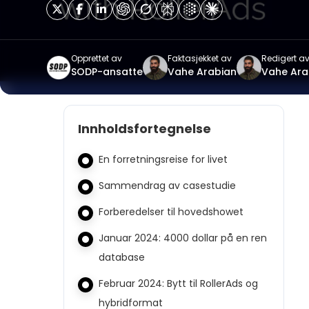
Opprettet av
Faktasjekket av
Redigert a
SODP-ansatte
Vahe Arabian
Vahe Ara
Innholdsfortegnelse
En forretningsreise for livet
Sammendrag av casestudie
Forberedelser til hovedshowet
Januar 2024: 4000 dollar på en ren
database
Februar 2024: Bytt til RollerAds og
hybridformat