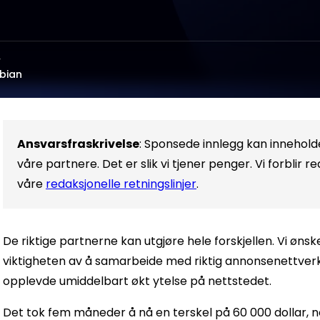
v
bian
Ansvarsfraskrivelse
: Sponsede innlegg kan innehol
våre partnere. Det er slik vi tjener penger. Vi forblir r
våre
redaksjonelle retningslinjer
.
De riktige partnerne kan utgjøre hele forskjellen. Vi øns
viktigheten av å samarbeide med riktig annonsenettverk. 
opplevde umiddelbart økt ytelse på nettstedet.
Det tok fem måneder å nå en terskel på 60 000 dollar, 