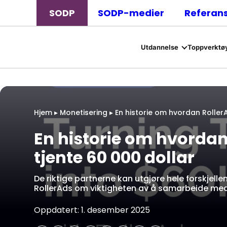
SODP
SODP-medier
Referan
Utdannelse
Toppverktøy
Hjem
▸
Monetisering
▸
En historie om hvordan RollerA
En historie om hvordan
tjente 60 000 dollar
De riktige partnerne kan utgjøre hele forskjelle
RollerAds om viktigheten av å samarbeide med 
Oppdatert: 1. desember 2025