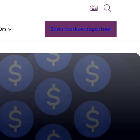
Bli en merkevarepartner
Om