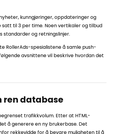
yheter, kunngjøringer, oppdateringer og
satt til 3 per time. Noen vertikaler og tilbud
ns standarder og retningslinjer.
nte RollerAds-spesialistene å samle push-
ølgende avsnittene vil beskrive hvordan det
n ren database
 begrenset trafikkvolum. Etter at HTML-
det å generere en ny brukerbase. Det
or rekkevidde for å bevare muligheten til å