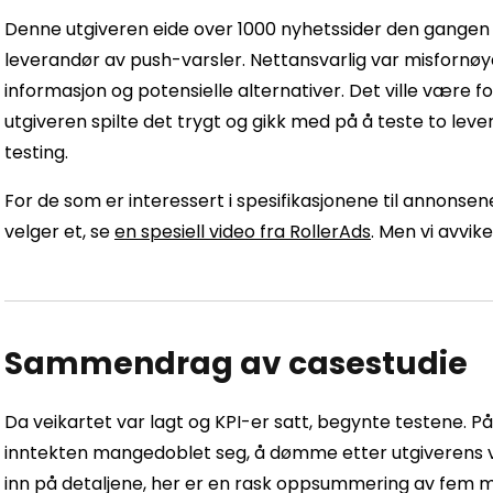
Denne utgiveren eide over 1000 nyhetssider den gange
leverandør av push-varsler. Nettansvarlig var misfornø
informasjon og potensielle alternativer. Det ville være fo
utgiveren spilte det trygt og gikk med på å teste to l
testing.
For de som er interessert i spesifikasjonene til annonse
velger et, se
en spesiell video fra RollerAds
. Men vi avvike
Sammendrag av casestudie
Da veikartet var lagt og KPI-er satt, begynte testene.
inntekten mangedoblet seg, å dømme etter utgiverens vilje 
inn på detaljene, her er en rask oppsummering av fem