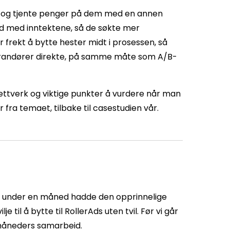
n og tjente penger på dem med en annen
yd med inntektene, så de søkte mer
r frekt å bytte hester midt i prosessen, så
everandører direkte, på samme måte som A/B-
nettverk og viktige punkter å vurdere når man
r fra temaet, tilbake til casestudien vår.
 På under en måned hadde den opprinnelige
til å bytte til RollerAds uten tvil. Før vi går
 måneders samarbeid.