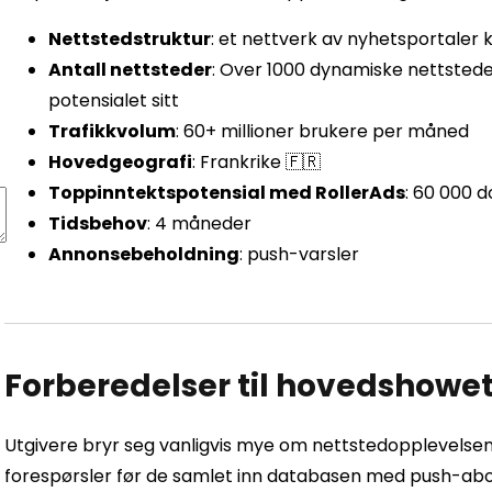
Nettstedstruktur
: et nettverk av nyhetsportaler 
Antall nettsteder
: Over 1000 dynamiske nettsteder
potensialet sitt
Trafikkvolum
: 60+ millioner brukere per måned
Hovedgeografi
: Frankrike 🇫🇷
Toppinntektspotensial med RollerAds
: 60 000 
Tidsbehov
: 4 måneder
Annonsebeholdning
: push-varsler
Forberedelser til hovedshowe
Utgivere bryr seg vanligvis mye om nettstedopplevelsen 
forespørsler før de samlet inn databasen med push-abo