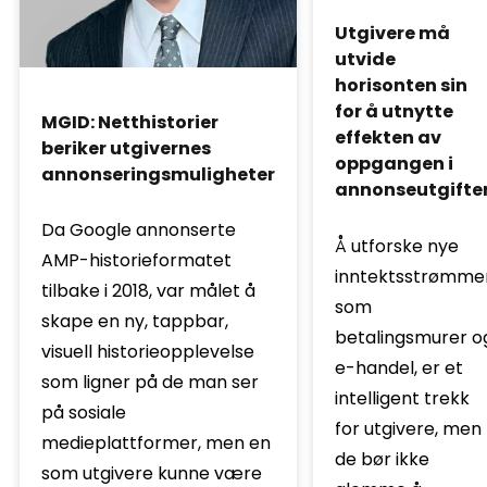
Utgivere må
utvide
horisonten sin
for å utnytte
MGID: Netthistorier
effekten av
beriker utgivernes
oppgangen i
annonseringsmuligheter
annonseutgifte
Da Google annonserte
Å utforske nye
AMP-historieformatet
inntektsstrømmer
tilbake i 2018, var målet å
som
skape en ny, tappbar,
betalingsmurer o
visuell historieopplevelse
e-handel, er et
som ligner på de man ser
intelligent trekk
på sosiale
for utgivere, men
medieplattformer, men en
de bør ikke
som utgivere kunne være