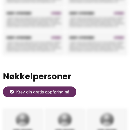
Nøkkelpersoner
Krev din gratis oppføring nå