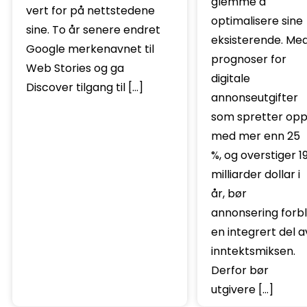
glemme å
vert for på nettstedene
optimalisere sine
sine. To år senere endret
eksisterende. Me
Google merkenavnet til
prognoser for
Web Stories og ga
digitale
Discover tilgang til […]
annonseutgifter
som spretter op
med mer enn 25
%, og overstiger 19
milliarder dollar i
år, bør
annonsering forbl
en integrert del a
inntektsmiksen.
Derfor bør
utgivere […]